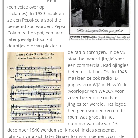
Kent
(een voice over op
reclames). In 1939 maakten
ze een Pepsi-cola spot die
beroemd zou worden: Pepsi
Cola hits the spot, een jaar
later gevolgd door Flit,
deuntjes die van plezier uit
de radio spronge
n. In de VS
staat het woord ‘jingle’ voor
een commercial. Radiojingles
heten er station-ID’s. In 1943
maakten ze ook radio-ID-
jingles voor WJZ in New York
(voorloper van WABC’), voor
zover bekend de oudste
jingles ter wereld. Het legde
hen geen windeieren en de
roem was groot, in het
nummer van Life van 16
december 1946 werden ze King of jingles genoemd.
Johnson ging zich later Ginger Johnson noemen, want de