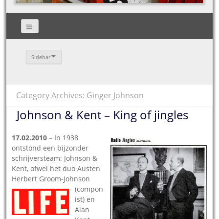
Sidebar
Category Archives: Ginger Johnson
Johnson & Kent – King of jingles
17.02.2010 –
In 1938
ontstond een bijzonder
schrijversteam: Johnson &
Kent, ofwel het duo Austen
Herbert Gr
oom-Johnson
(compon
ist) en
Alan