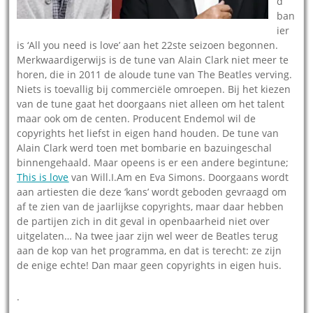
d
ban
ier
is ‘All you need is love’ aan het 22ste seizoen begonnen.
Merkwaardigerwijs is de tune van Alain Clark niet meer te
horen, die in 2011 de aloude tune van The Beatles verving.
Niets is toevallig bij commerciële omroepen. Bij het kiezen
van de tune gaat het doorgaans niet alleen om het talent
maar ook om de centen. Producent Endemol wil de
copyrights het liefst in eigen hand houden. De tune van
Alain Clark werd toen met bombarie en bazuingeschal
binnengehaald. Maar opeens is er een andere begintune;
This is love
van Will.I.Am en Eva Simons. Doorgaans wordt
aan artiesten die deze ‘kans’ wordt geboden gevraagd om
af te zien van de jaarlijkse copyrights, maar daar hebben
de partijen zich in dit geval in openbaarheid niet over
uitgelaten… Na twee jaar zijn wel weer de Beatles terug
aan de kop van het programma, en dat is terecht: ze zijn
de enige echte! Dan maar geen copyrights in eigen huis.
.