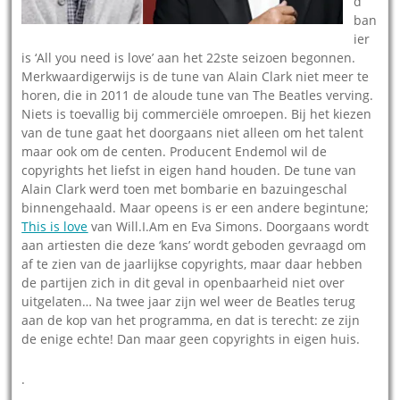
d
ban
ier
is ‘All you need is love’ aan het 22ste seizoen begonnen.
Merkwaardigerwijs is de tune van Alain Clark niet meer te
horen, die in 2011 de aloude tune van The Beatles verving.
Niets is toevallig bij commerciële omroepen. Bij het kiezen
van de tune gaat het doorgaans niet alleen om het talent
maar ook om de centen. Producent Endemol wil de
copyrights het liefst in eigen hand houden. De tune van
Alain Clark werd toen met bombarie en bazuingeschal
binnengehaald. Maar opeens is er een andere begintune;
This is love
van Will.I.Am en Eva Simons. Doorgaans wordt
aan artiesten die deze ‘kans’ wordt geboden gevraagd om
af te zien van de jaarlijkse copyrights, maar daar hebben
de partijen zich in dit geval in openbaarheid niet over
uitgelaten… Na twee jaar zijn wel weer de Beatles terug
aan de kop van het programma, en dat is terecht: ze zijn
de enige echte! Dan maar geen copyrights in eigen huis.
.