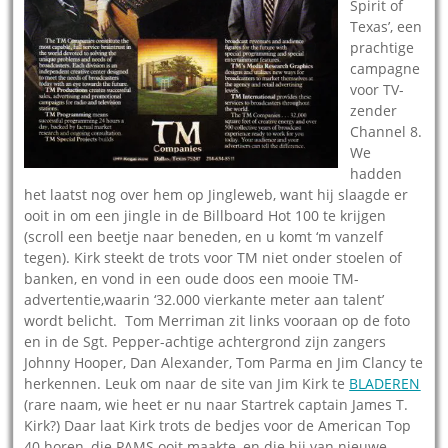
Spirit of
Texas’, een
prachtige
campagne
voor TV-
zender
Channel 8.
We
hadden
het laatst nog over hem op Jingleweb, want hij slaagde er
ooit in om een jingle in de Billboard Hot 100 te krijgen
(scroll een beetje naar beneden, en u komt ‘m vanzelf
tegen). Kirk steekt de trots voor TM niet onder stoelen of
banken, en vond in een oude doos een mooie TM-
advertentie,waarin ‘32.000 vierkante meter aan talent’
wordt belicht. Tom Merriman zit links vooraan op de foto
en in de Sgt. Pepper-achtige achtergrond zijn zangers
Johnny Hooper, Dan Alexander, Tom Parma en Jim Clancy te
herkennen. Leuk om naar de site van Jim Kirk te
BLADEREN
(rare naam, wie heet er nu naar Startrek captain James T.
Kirk?) Daar laat Kirk trots de bedjes voor de American Top
40 horen, die PAMS ooit maakte, en die hij van nieuwe