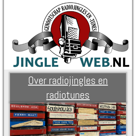
Over radiojingles en
radiotunes