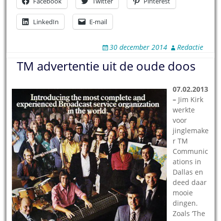
Facebook
Twitter
Pinterest
LinkedIn
E-mail
30 december 2014
Redactie
TM advertentie uit de oude doos
07.02.2013
–
Jim Kirk
werkte
voor
jinglemake
r TM
Communic
ations in
Dallas en
deed daar
mooie
dingen.
Zoals ‘The