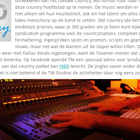
ontwikkelen van het nieuwe Country 360 format naar naar 
Omroepbanden
deze country hoofdstad op te nemen. De musici worden er
Stoomfluit Klaas
niet alleen om hun muzikaliteit, ook om het talent om alles
Vaak
takes messcherp op de band te zetten. 360 Country (de ter
eindeloze prairies, waar je 360 graden om je heen kunt kijk
Uitvinding
jinglecassette
syndication programma voor de countrystations, compleet m
formattering, ingesproken spots en promo’s, scripts en ge
shows, maar net wat de klanten uit de stapel willen tillen. 
weer met Dallas Vocals ingezongen, want de Texanen menen dat zi
el Amerika. Op facebook opende TM een speciaal adres voor ‘produc
n van dat country pakket kan
HIER
terecht. De jingles varen onder 
et is niet bekend of de TM Studios de activiteiten daar nog eens za