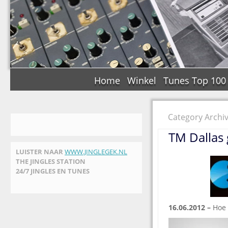
Home
Winkel
Tunes Top 100
Category Archiv
TM Dallas 
LUISTER NAAR
WWW.JINGLEGEK.NL
THE JINGLES STATION
24/7 JINGLES EN TUNES
16.06.2012
–
Hoe 