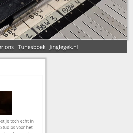
r ons
Tunesboek
Jinglegek.nl
n
t je toch echt in
Studios voor het