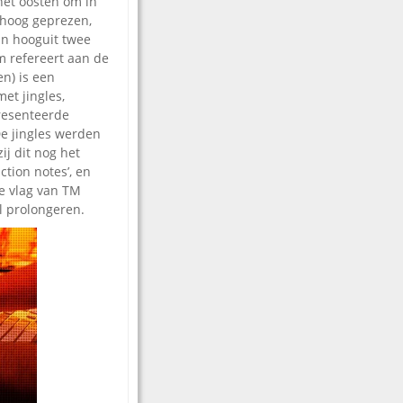
het oosten om in
 hoog geprezen,
 in hooguit twee
m refereert aan de
en) is een
et jingles,
presenteerde
De jingles werden
j dit nog het
tion notes’, en
de vlag van TM
l prolongeren.