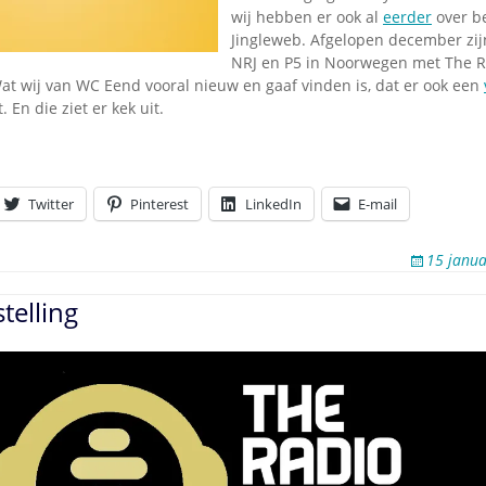
Omroepbanden
wij hebben er ook al
eerder
over be
Jingleweb. Afgelopen december zij
Stoomfluit Klaas
Vaak
NRJ en P5 in Noorwegen met The R
Wat wij van WC Eend vooral nieuw en gaaf vinden is, dat er ook een
Uitvinding
. En die ziet er kek uit.
jinglecassette
Twitter
Pinterest
LinkedIn
E-mail
15 janua
telling