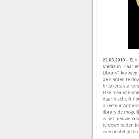
22.03.2013 –
Een 
Media in Haarle
Library”, kortweg
de
klanten te do
breakers, starter
Elke maand komen
daarin schuilt n
directeur Anthon
library de mogeli
is het nieuwe cus
te downloaden in
overzichtelijk te