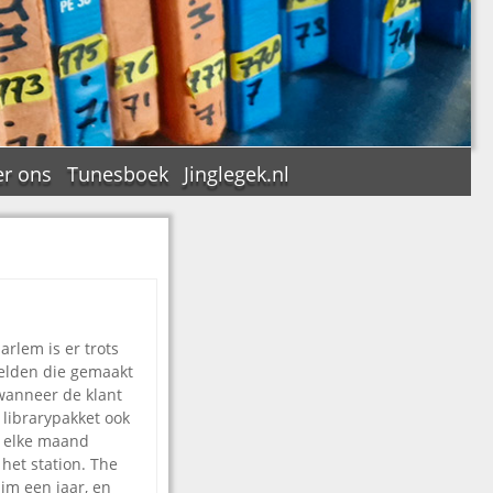
r ons
Tunesboek
Jinglegek.nl
n
arlem is er trots
elden die gemaakt
 wanneer de klant
t librarypakket ook
s elke maand
het station. The
uim een jaar, en