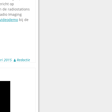
richt op
n de radiostations
adio Imaging
videodemo
bij de
ri 2015
Redactie