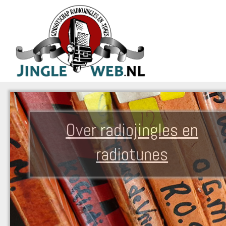
Over radiojingles en
radiotunes