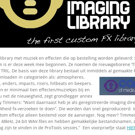
library met muziek en effecten die op bestelling worden geleverd: 
m is er deze week mee begonnen. Ze noemen de nieuwgeborene ‘T
: TRIL. De basis van deze library bestaat uit inmiddels al gemaakte F
wnloaden in categorieën als: atmospheres,
s, enders, impacts, risers, hitbeats en beepers.
 er minimaal tien effecten/muziekjes bij en
ou net de nieuwigheid, zegt grondlegger annex
y Timmers: “Want daarnaast heb je als geregistreerde imaging dire
jkheid fx-verzoeken te doen”. Die worden dan snel geproduceerd. In
tom effectje alleen bestemd voor de aanvrager. Nog meer? Timmers: 
 48kHz, 24-bit WAV-files en hebben gemakkelijke bestandsnamen, 
rug zijn te vinden in de ProTools sessies.” Een voorproefje staat
HIE