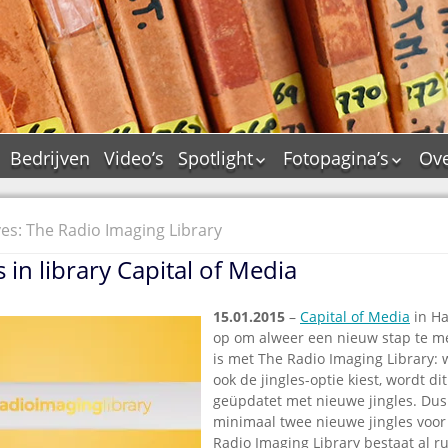
Bedrijven
Video’s
Spotlight
Fotopagina’s
Ove
De Tourflitsjingle –
JAM in pictures
wie zijn de makers?
PAMS in pictures
es: The Radio Imaging Library
Jingledemo’s en hun
TM in pictures
tags
 in library Capital of Media
Pepper & Tanner i
Dallas jingle city
pictures
De Tourtune
15.01.2015
–
Capital of Media
in Ha
Top Format in
op om alweer een nieuw stap te m
Ferry Maat 65
pictures
is met The Radio Imaging Library:
Ferry Maat interview
Dik Voormekaar in
ook de jingles-optie kiest, wordt di
foto’s
Jingle Awards
geüpdatet met nieuwe jingles. Du
minimaal twee nieuwe jingles voor 
Jingle NIEUW
Radio Imaging Library bestaat al r