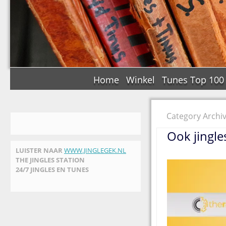
Home
Winkel
Tunes Top 100
Category Archiv
Ook jingles
LUISTER NAAR
WWW.JINGLEGEK.NL
THE JINGLES STATION
24/7 JINGLES EN TUNES