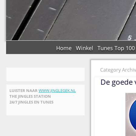
Home
Winkel
Tunes Top 100
Category Archiv
De goede 
LUISTER NAAR
WWW.JINGLEGEK.NL
THE JINGLES STATION
24/7 JINGLES EN TUNES