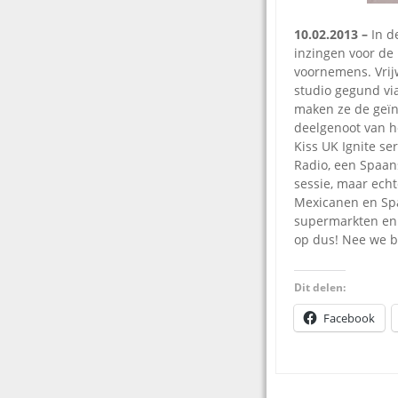
10.02.2013 –
In d
inzingen voor de
voornemens. Vrijw
studio gegund vi
maken ze de geï
deelgenoot van he
Kiss UK Ignite s
Radio, een Spaans
sessie, maar echt
Mexicanen en Spa
supermarkten en 
op dus! Nee we b
Dit delen:
Facebook