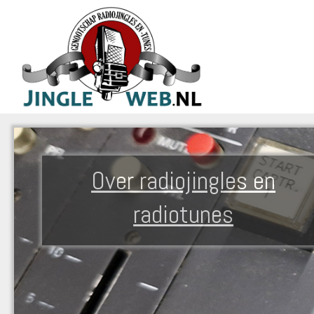
Over radiojingles en
radiotunes