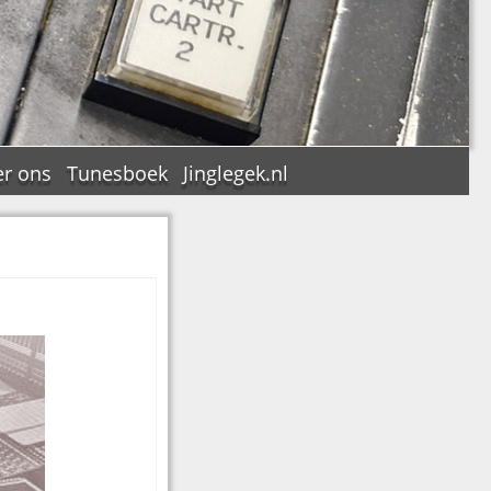
r ons
Tunesboek
Jinglegek.nl
n