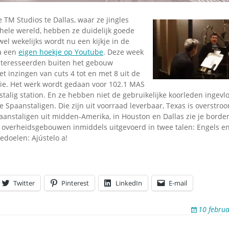
Omroepbanden
e TM Studios te Dallas, waar ze jingles
Stoomfluit Klaas
Vaak
 hele wereld, hebben ze duidelijk goede
el wekelijks wordt nu een kijkje in de
Uitvinding
a een
eigen hoekje op Youtube
. Deze week
jinglecassette
nteresseerden buiten het gebouw
t inzingen van cuts 4 tot en met 8 uit de
erie. Het werk wordt gedaan voor 102.1 MAS
talig station. En ze hebben niet de gebruikelijke koorleden ingevl
e Spaanstaligen. Die zijn uit voorraad leverbaar, Texas is overstr
anstaligen uit midden-Amerika, in Houston en Dallas zie je borden
overheidsgebouwen inmiddels uitgevoerd in twee talen: Engels en
edoelen: Ajústelo a!
Twitter
Pinterest
LinkedIn
E-mail
10 febru