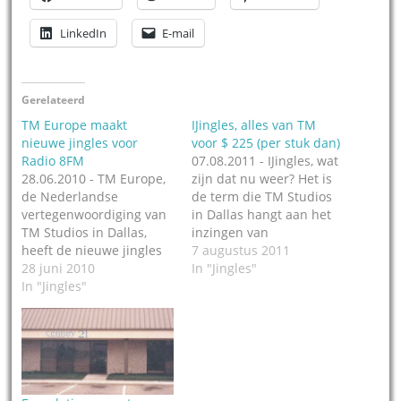
LinkedIn
E-mail
Gerelateerd
TM Europe maakt
IJingles, alles van TM
nieuwe jingles voor
voor $ 225 (per stuk dan)
Radio 8FM
07.08.2011 - IJingles, wat
28.06.2010 - TM Europe,
zijn dat nu weer? Het is
de Nederlandse
de term die TM Studios
vertegenwoordiging van
in Dallas hangt aan het
TM Studios in Dallas,
inzingen van
heeft de nieuwe jingles
'personalised jingles' (I -
7 augustus 2011
gemaakt voor Radio 8FM,
28 juni 2010
Jingles!), iedereen die
In "Jingles"
het commerciële
In "Jingles"
dat wil kan de TM track
radiostation in Brabant.
van zijn keuze laten
Het station mocht
inzingen voor 225 dollar
'shoppen' uit
per stuk (met de huidige
verschillende jingle
dollarkoers is…
pakketten en liet een
aantal jingles daarvan