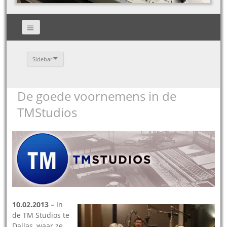
Sidebar
De goede voornemens in de
TMStudios
10.02.2013 –
In
de TM Studios te
Dallas, waar ze