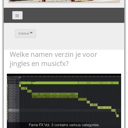
Sidebar
Welke namen verzin je voor
jingles en musicfx?