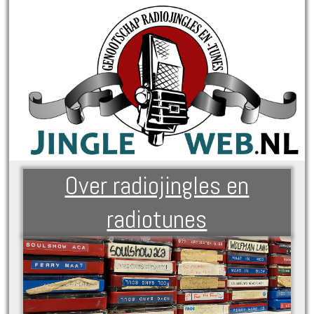
Over radiojingles en
radiotunes