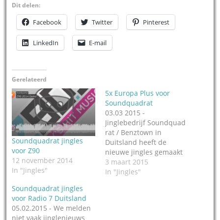
Dit delen:
Facebook
Twitter
Pinterest
LinkedIn
E-mail
Gerelateerd
5x Europa Plus voor
Soundquadrat
03.03 2015 -
Jinglebedrijf Soundquad
rat / Benztown in
Soundquadrat jingles
Duitsland heeft de
voor Z90
nieuwe jingles gemaakt
12 november 2014
voor Europa Plus in
3 maart 2015
In "Jingles"
Moskou. Dat is het
In "Jingles"
grootste CHR station in
Soundquadrat jingles
heel Rusland, het is de
voor Radio 7 Duitsland
5e set die Soundquadrat
05.02.2015 - We melden
voor het station maakt.
niet vaak jinglenieuws