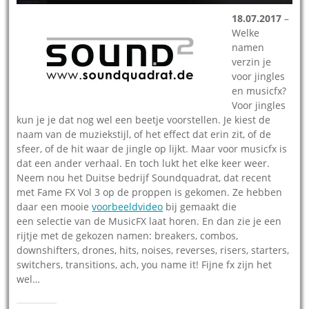
18.07.2017
–
Welke
namen
verzin je
voor jingles
en musicfx?
Voor jingles
kun je je dat nog wel een beetje voorstellen. Je kiest de
naam van de muziekstijl, of het effect dat erin zit, of de
sfeer, of de hit waar de jingle op lijkt. Maar voor musicfx is
dat een ander verhaal. En toch lukt het elke keer weer.
Neem nou het Duitse bedrijf Soundquadrat, dat recent
met Fame FX Vol 3 op de proppen is gekomen. Ze hebben
daar een mooie
voorbeeldvideo
bij gemaakt die
een selectie van de MusicFX laat horen. En dan zie je een
rijtje met de gekozen namen: breakers, combos,
downshifters, drones, hits, noises, reverses, risers, starters,
switchers, transitions, ach, you name it! Fijne fx zijn het
wel…