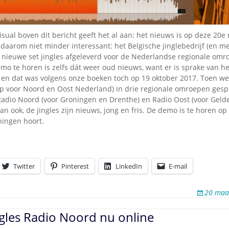
Omroepbanden
Stoomfluit Klaas
Vaak
isual boven dit bericht geeft het al aan: het nieuws is op deze 20e
Uitvinding
daarom niet minder interessant: het Belgische jinglebedrijf (en m
jinglecassette
 nieuwe set jingles afgeleverd voor de Nederlandse regionale omr
o te horen is zelfs dát weer oud nieuws, want er is sprake van he
 en dat was volgens onze boeken toch op 19 oktober 2017. Toen w
 voor Noord en Oost Nederland) in drie regionale omroepen gespli
 Radio Noord (voor Groningen en Drenthe) en Radio Oost (voor Geld
dan ook, de jingles zijn nieuws, jong en fris. De demo is te horen op
ningen hoort.
Twitter
Pinterest
LinkedIn
E-mail
20 maa
gles Radio Noord nu online