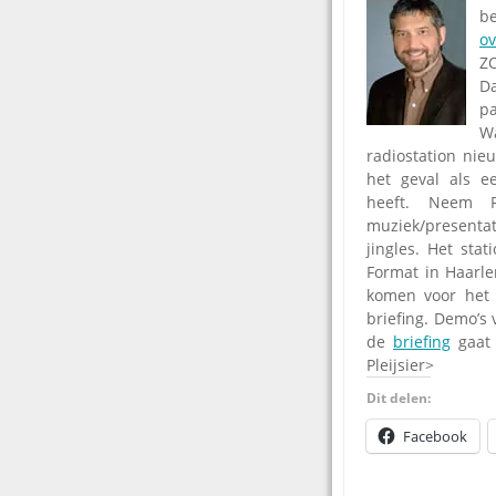
b
o
ZO
D
pa
W
radiostation nieu
het geval als e
heeft. Neem R
muziek/presentat
jingles. Het sta
Format in Haarlem
komen voor het 
briefing. Demo’s
de
briefing
gaat 
Pleijsier>
Dit delen:
Facebook