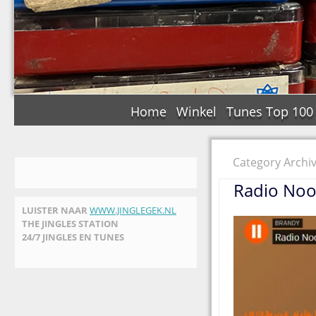
Home
Winkel
Tunes Top 100
Category Archi
Radio Noor
LUISTER NAAR
WWW.JINGLEGEK.NL
THE JINGLES STATION
24/7 JINGLES EN TUNES