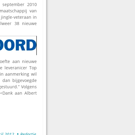
 september 2010
rmaatschappij van
ingle-veteraan in
alweer 38 nieuwe
oefte aan nieuwe
ge leveranicer Top
 in aanmerking wil
s dan bijgevoegde
gestuurd.” Volgens
 <Dank aan Albert
ril 2012
Redactie