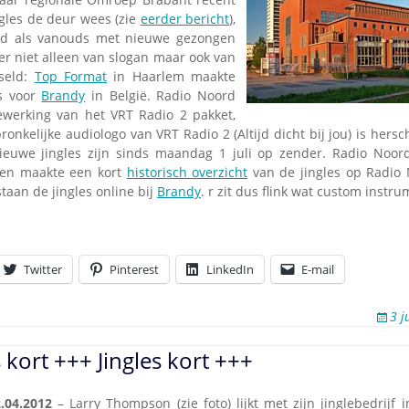
ngles de deur wees (zie
eerder bericht
),
rd als vanouds met nieuwe gezongen
hter niet alleen van slogan maar ook van
seld:
Top Format
in Haarlem maakte
ts voor
Brandy
in België. Radio Noord
ewerking van het VRT Radio 2 pakket,
ronkelijke audiologo van VRT Radio 2 (Altijd dicht bij jou) is hersc
ieuwe jingles zijn sinds maandag 1 juli op zender. Radio Noor
len maakte een kort
historisch overzicht
van de jingles op Radio 
taan de jingles online bij
Brandy
. r zit dus flink wat custom instr
Twitter
Pinterest
LinkedIn
E-mail
3 j
s kort +++ Jingles kort +++
.04.2012
– Larry Thompson (zie foto) lijkt met zijn jinglebedrijf 