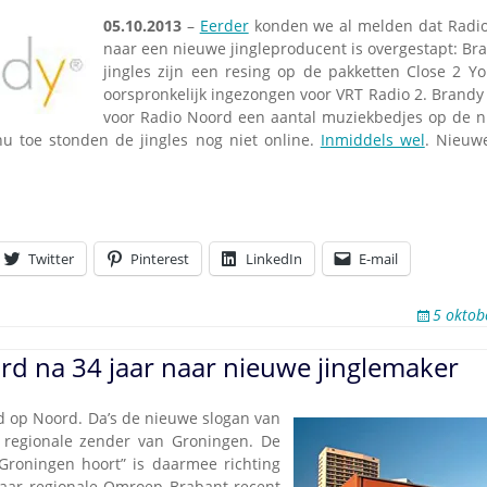
05.10.2013
–
Eerder
konden we al melden dat Radio
naar een nieuwe jingleproducent is overgestapt: Bra
jingles zijn een resing op de pakketten Close 2 Y
oorspronkelijk ingezongen voor VRT Radio 2. Brand
voor Radio Noord een aantal muziekbedjes op de ni
 nu toe stonden de jingles nog niet online.
Inmiddels wel
. Nieuwe
Twitter
Pinterest
LinkedIn
E-mail
5 oktob
rd na 34 jaar naar nieuwe jinglemaker
jd op Noord. Da’s de nieuwe slogan van
 regionale zender van Groningen. De
Groningen hoort” is daarmee richting
waar regionale Omroep Brabant recent