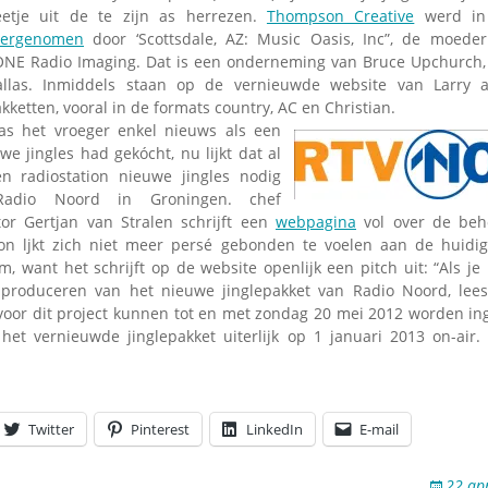
eetje uit de te zijn as herrezen.
Thompson Creative
werd in
vergenomen
door ‘Scottsdale, AZ: Music Oasis, Inc”, de moede
NE Radio Imaging. Dat is een onderneming van Bruce Upchurch, j
allas. Inmiddels staan op de vernieuwde website van Larry 
kketten, vooral in de formats country, AC en Christian.
as het vroeger enkel nieuws als een
we jingles had gekócht, nu lijkt dat al
en radiostation nieuwe jingles nodig
adio Noord in Groningen. chef
or Gertjan van Stralen schrijft een
webpagina
vol over de beh
tion ljkt zich niet meer persé gebonden te voelen aan de huidi
, want het schrijft op de website openlijk een pitch uit: “Als je
produceren van het nieuwe jinglepakket van Radio Noord, lee
 voor dit project kunnen tot en met zondag 20 mei 2012 worden in
het vernieuwde jinglepakket uiterlijk op 1 januari 2013 on-air.
Twitter
Pinterest
LinkedIn
E-mail
22 ap