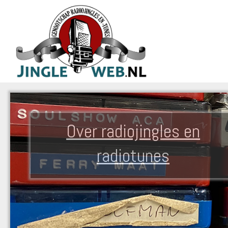
Over radiojingles en
radiotunes