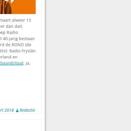
 maart alweer 13
eer dan dat)
oep Radio
t 40-jarig bestaan
erd de RONO (de
tst: Radio Fryslân
erland en
Soundcloud
. Ja,
rt 2018
Redactie