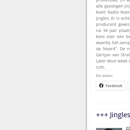
alle gezongen ji
komt Radio Noo
jingles. Er is ec
producent gewis
na 34 jaar plaa
koos voor een b
waarbij het oorsp
op Noord”. De n
Gertjan van Stra
Later deze week s
cuts.
Dit delen:
Facebook
+++ Jingle
22