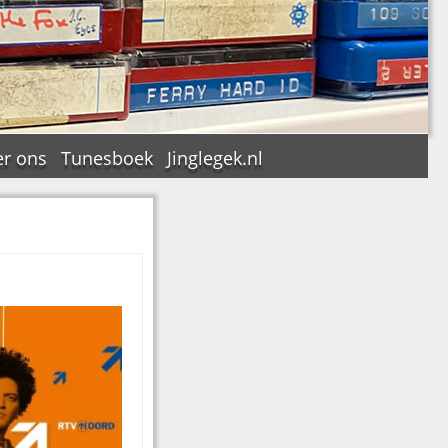
r ons
Tunesboek
Jinglegek.nl
n