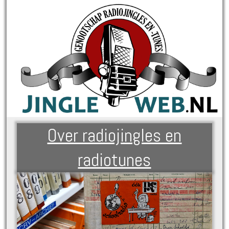
Over radiojingles en
radiotunes