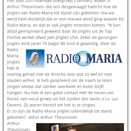
niet voor zo’n moeilijke doelgroep (-zender). Maker is
Arthur Theunissen, die ons desgevraagd toelicht hoe de
jingles van Radio Maria tot stand zijn gekomen. Via-via
werd hem duidelijk dat er een nieuwe wind ging waaien bij
Radio Maria, en dat er ook jingles moesten komen. “Ik ben
altijd geïnspireerd geweest door de jingles uit de Top
Format winkel ofwel Jam Jingles USA. Zeker de gezongen
jingles eind jaren 70 begin 80 vind ik geweldig.
Over de
Radio
Maria
jingles
heb ik
overleg gehad met de directie over wat zij wel en niet
zouden willen. Ik heb geopteerd om de naam te laten
zingen omdat dat sterker overkomt en beter blijft
hangen. Nu heb ik een goed contact met de heren van
Rock4, een vocal groep uit het zuiden des lands o.l.v. Luc
Devens. Zij waren bereid om het in te zingen.
Er zo zijn de Radio Maria jingles uiteindelijk tot stand
gekomen”, aldus Arthur Theunissen.
Arthur
Theunissen,