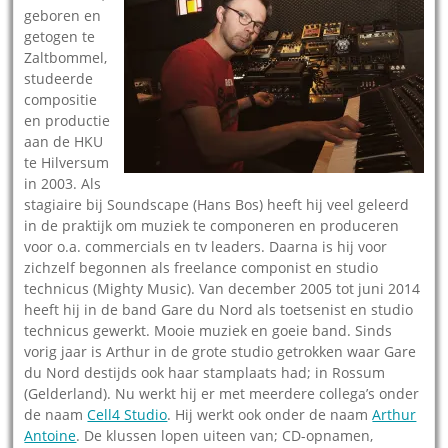
geboren en
getogen te
Zaltbommel,
studeerde
compositie
en productie
aan de HKU
te Hilversum
in 2003. Als
stagiaire bij Soundscape (Hans Bos) heeft hij veel geleerd
in de praktijk om muziek te componeren en produceren
voor o.a. commercials en tv leaders. Daarna is hij voor
zichzelf begonnen als freelance componist en studio
technicus (Mighty Music). Van december 2005 tot juni 2014
heeft hij in de band Gare du Nord als toetsenist en studio
technicus gewerkt. Mooie muziek en goeie band. Sinds
vorig jaar is Arthur in de grote studio getrokken waar Gare
du Nord destijds ook haar stamplaats had; in Rossum
(Gelderland). Nu werkt hij er met meerdere collega’s onder
de naam
Cell4 Studio
. Hij werkt ook onder de naam
Arthur
Antoine
. De klussen lopen uiteen van; CD-opnamen,