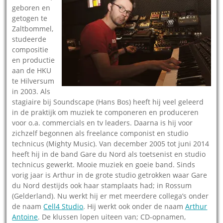
geboren en
getogen te
Zaltbommel,
studeerde
compositie
en productie
aan de HKU
te Hilversum
in 2003. Als
stagiaire bij Soundscape (Hans Bos) heeft hij veel geleerd
in de praktijk om muziek te componeren en produceren
voor o.a. commercials en tv leaders. Daarna is hij voor
zichzelf begonnen als freelance componist en studio
technicus (Mighty Music). Van december 2005 tot juni 2014
heeft hij in de band Gare du Nord als toetsenist en studio
technicus gewerkt. Mooie muziek en goeie band. Sinds
vorig jaar is Arthur in de grote studio getrokken waar Gare
du Nord destijds ook haar stamplaats had; in Rossum
(Gelderland). Nu werkt hij er met meerdere collega’s onder
de naam
Cell4 Studio
. Hij werkt ook onder de naam
Arthur
Antoine
. De klussen lopen uiteen van; CD-opnamen,