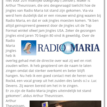
niet voor zo’n moeilijke doelgroep (-zender). Maker is
Arthur Theunissen, die ons desgevraagd toelicht hoe de
jingles van Radio Maria tot stand zijn gekomen. Via-via
werd hem duidelijk dat er een nieuwe wind ging waaien bij
Radio Maria, en dat er ook jingles moesten komen. “Ik ben
altijd geïnspireerd geweest door de jingles uit de Top
Format winkel ofwel Jam Jingles USA. Zeker de gezongen
jingles eind jaren 70 begin 80 vind ik geweldig.
Over de
Radio
Maria
jingles
heb ik
overleg gehad met de directie over wat zij wel en niet
zouden willen. Ik heb geopteerd om de naam te laten
zingen omdat dat sterker overkomt en beter blijft
hangen. Nu heb ik een goed contact met de heren van
Rock4, een vocal groep uit het zuiden des lands o.l.v. Luc
Devens. Zij waren bereid om het in te zingen.
Er zo zijn de Radio Maria jingles uiteindelijk tot stand
gekomen”, aldus Arthur Theunissen.
Arthur
Theunissen,