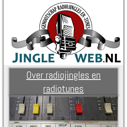
Over radiojingles en
radiotunes