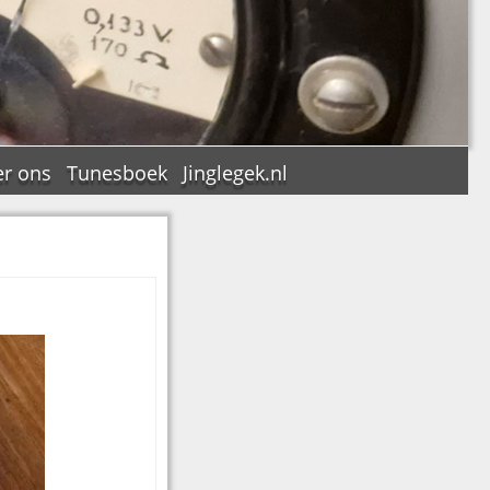
r ons
Tunesboek
Jinglegek.nl
n