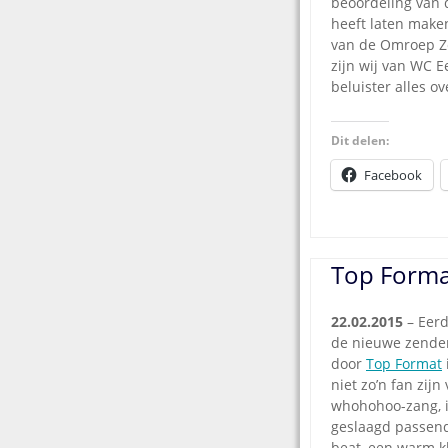
beoordeling van d
heeft laten maken
van de Omroep Zee
zijn wij van WC E
beluister alles o
Dit delen:
Facebook
Top Forma
22.02.2015
– Eer
de nieuwe zende
door
Top Format
niet zo’n fan zij
whohohoo-zang, i
geslaagd passend
beat, een warm k