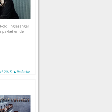
-old jinglezanger
e pakket en de
ari 2015
Redactie