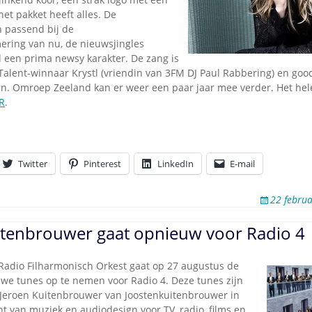
 het pakket heeft alles. De
n passend bij de
ring van nu, de nieuwsjingles
d een prima newsy karakter. De zang is
Talent-winnaar Krystl (vriendin van 3FM DJ Paul Rabbering) en good
. Omroep Zeeland kan er weer een paar jaar mee verder. Het hel
R
.
Twitter
Pinterest
LinkedIn
E-mail
22 febru
itenbrouwer gaat opnieuw voor Radio 4
Radio Filharmonisch Orkest gaat op 27 augustus de
uwe tunes op te nemen voor Radio 4. Deze tunes zijn
Jeroen Kuitenbrouwer van Joostenkuitenbrouwer in
t van muziek en audiodesign voor TV, radio, films en