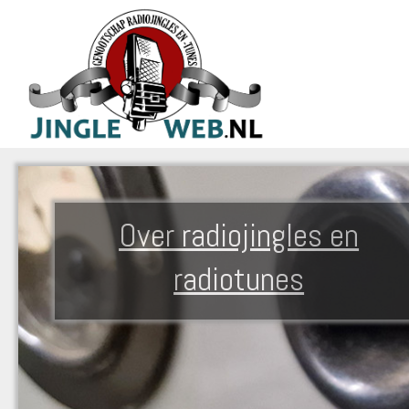
Over radiojingles en
radiotunes