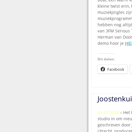
kleine twist erin,
muziekjingles zij
muziekprogramme
hebben nog altij
van 3FM Serious 
Herman van Doorn
demo hoor je
HIE
Dit delen:
Facebook
Joostenku
01.07.2010
– Het 
studio in om nie
geschreven door 
Utrecht, producen