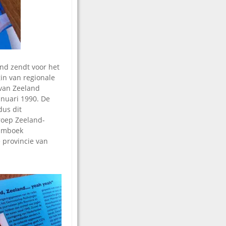
nd zendt voor het
gin van regionale
 van Zeeland
nuari 1990. De
dus dit
roep Zeeland-
eumboek
e provincie van