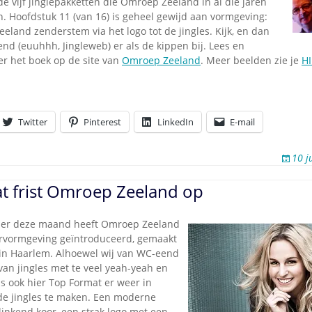
e vijf jinglepakketten die Omroep Zeeland in al die jaren
. Hoofdstuk 11 (van 16) is geheel gewijd aan vormgeving:
land zenderstem via het logo tot de jingles. Kijk, en dan
end (euuhhh, Jingleweb) er als de kippen bij. Lees en
ver het boek op de site van
Omroep Zeeland
. Meer beelden zie je
H
Twitter
Pinterest
LinkedIn
E-mail
10 j
t frist Omroep Zeeland op
der deze maand heeft Omroep Zeeland
rvormgeving geïntroduceerd, gemaakt
in Haarlem. Alhoewel wij van WC-eend
n van jingles met te veel yeah-yeah en
s ook hier Top Format er weer in
e jingles te maken. Een moderne
linkend koor, een strak logo met een