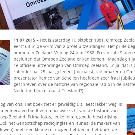
Omroepbanden
Stoomfluit Klaas
Vaak
Uitvinding
jinglecassette
11.07.2015
– Het is zaterdag 10 oktober 1981. Omroep Zeela
eerst uit in de vorm van 2 proef uitzendingen. Het prille be
omroep in Zeeland. Vrijdag 24 juni 1988. Provinciale Staten
besluiten dat Omroep Zeeland er kan komen. Maandag 1 ja
1e officiële uitzendingen van Omroep Zeeland. En ja, dat is 
kalenderjaar 25 jaar geleden. Journalist, radiomaker en Om
presentator Remco van Schellen heeft een zeer fraai jubil
geschreven over de historie van regionale radio in de natst
Nederland (na of naast Friesland?).
nog van ons! Het boek ziet er geweldig uit, leest lekker weg, is
menteerd en biedt een mooi overzicht van de historie van
ep Zeeland. Prima foto’s, leuke feiten, goede beschrijving
 Ook het Genootschap radiojingles en -tunes (de makers van
gleweb) heeft een kleine rol mogen hebben in het boek; de