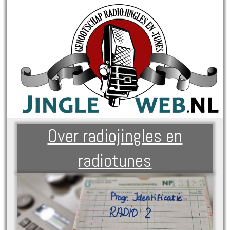
Over radiojingles en
radiotunes