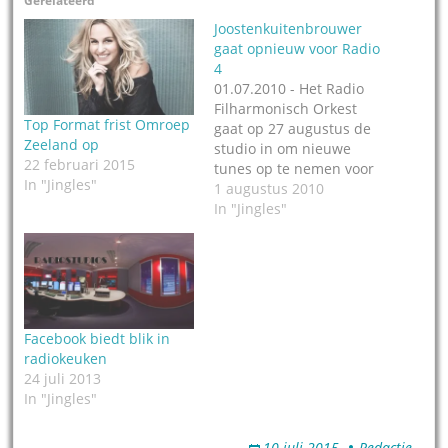
Gerelateerd
Joostenkuitenbrouwer
gaat opnieuw voor Radio
4
01.07.2010 - Het Radio
Filharmonisch Orkest
Top Format frist Omroep
gaat op 27 augustus de
Zeeland op
studio in om nieuwe
22 februari 2015
tunes op te nemen voor
In "Jingles"
Radio 4. Deze tunes zijn
1 augustus 2010
geschreven door Jeroen
In "Jingles"
Kuitenbrouwer van
Joostenkuitenbrouwer in
Utrecht, producent van
muziek en audiodesign
voor TV, radio, films en
hoorspelen. Er worden
Facebook biedt blik in
tunes voor 4 nieuwe…
radiokeuken
24 juli 2013
In "Jingles"
10 juli 2015
Redactie