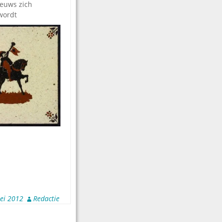
ieuws zich
 wo
rdt
ei 2012
Redactie