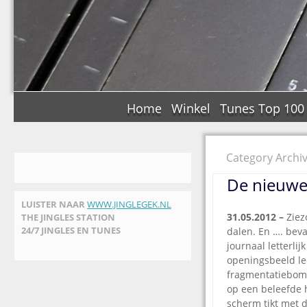
Home
Winkel
Tunes Top 100
Category Archi
De nieuwe 
LUISTER NAAR
WWW.JINGLEGEK.NL
31.05.2012 –
Ziez
THE JINGLES STATION
24/7 JINGLES EN TUNES
dalen
. En …. bev
journaal letterli
openingsbeeld le
fragmentatiebom.
op een beleefde h
scherm tikt met d