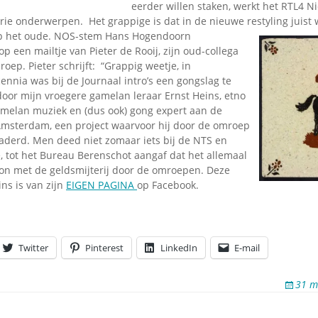
eerder willen staken, werkt het RTL4 N
 drie onderwerpen. Het grappige is dat in de nieuwe restyling juist
p het oude. NOS-stem Hans Hogendoorn
p een mailtje van Pieter de Rooij, zijn oud-collega
ep. Pieter schrijft: “Grappig weetje, in
ennia was bij de Journaal intro’s een gongslag te
door mijn vroegere gamelan leraar Ernst Heins, etno
melan muziek en (dus ook) gong expert aan de
 Amsterdam, een project waarvoor hij door de omroep
aderd. Men deed niet zomaar iets bij de NTS en
 tot het Bureau Berenschot aangaf dat het allemaal
on met de geldsmijterij door de omroepen. Deze
ins is van zijn
EIGEN PAGINA
op Facebook.
Twitter
Pinterest
LinkedIn
E-mail
31 m