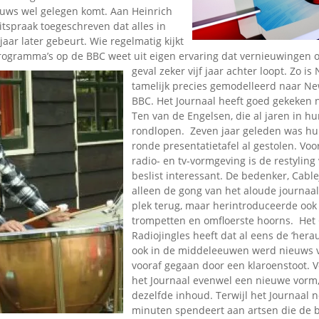
Omroepbanden
euws wel gelegen komt. Aan Heinrich
tspraak toegeschreven dat alles in
Stoomfluit Klaas
jaar later gebeurt. Wie regelmatig kijkt
Vaak
ogramma’s op de BBC weet uit eigen ervaring dat vernieuwingen o
Uitvinding
geval zeker vijf jaar achter loopt. Zo i
jinglecassette
tamelijk precies gemodelleerd naar Ne
BBC. Het Journaal heeft goed gekeken 
Ten van de Engelsen, die al jaren in h
rondlopen. Zeven jaar geleden was hu
ronde presentatietafel al gestolen. Voo
radio- en tv-vormgeving is de restylin
beslist interessant. De bedenker, Cable
alleen de gong van het aloude journaa
plek terug, maar herintroduceerde ook 
trompetten en omfloerste hoorns. Het
Radiojingles heeft dat al eens de ‘hera
ook in de middeleeuwen werd nieuws 
vooraf gegaan door een klaroenstoot. Vo
het Journaal evenwel een nieuwe vorm
dezelfde inhoud. Terwijl het Journaal n
minuten spendeert aan artsen die de 