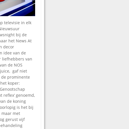
p televisie
in elk
s Nieuwsuur
wsnight bij de
naar het News At
un decor
n idee van de
r liefhebbers van
g van de NOS
juice, gaf niet
l de prominente
het koper:
 Genootschap
ut reflex’ genoemd,
van de koning
orlopig is het bij
, maar met
og gerust vijf
behandeling