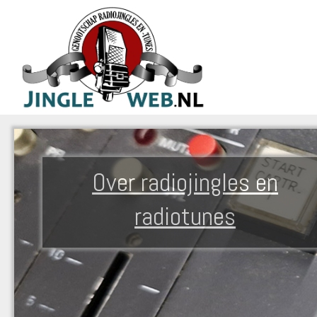
Over radiojingles en
radiotunes