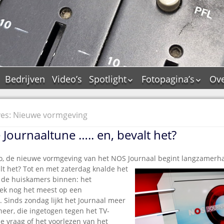
Bedrijven
Video’s
Spotlight
Fotopagina’s
Ove
De Tourflitsjingle –
JAM in pictures
wie zijn de makers?
PAMS in pictures
ves: Nieuwe vormgeving
Jingledemo’s en hun
TM in pictures
tags
Journaaltune ….. en, bevalt het?
Pepper & Tanner i
Dallas jingle city
pictures
De Tourtune
o, de nieuwe vormgeving van het NOS Journaal begint langzamerha
Top Format in
alt het? Tot en met zaterdag knalde het
Ferry Maat 65
pictures
jk de huiskamers binnen: het
Ferry Maat interview
Dik Voormekaar in
ek nog het meest op een
foto’s
 Sinds zondag lijkt het Journaal meer
Jingle Awards
eer, die ingetogen tegen het TV-
Jingle NIEUW
e vraag of het voorlezen van het