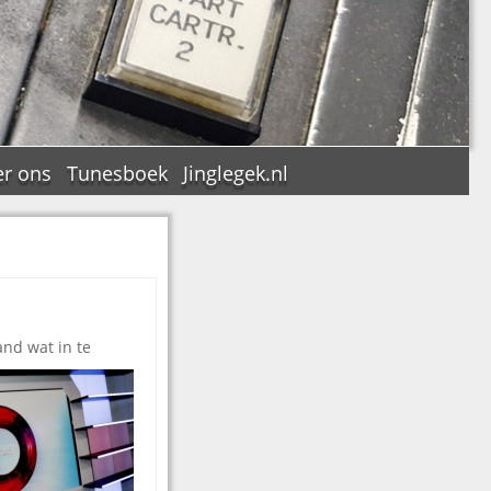
r ons
Tunesboek
Jinglegek.nl
n
nd wat in te