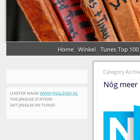
Home
Winkel
Tunes Top 100
Category Archi
Nóg meer 
LUISTER NAAR
WWW.JINGLEGEK.NL
THE JINGLES STATION
24/7 JINGLES EN TUNES