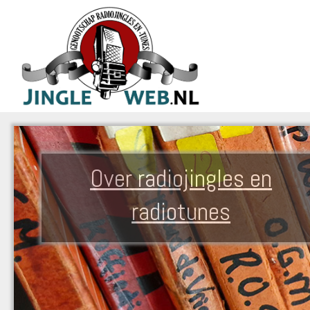
Over radiojingles en
radiotunes