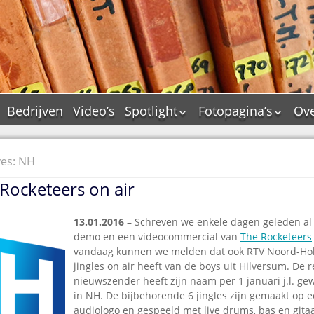
Bedrijven
Video’s
Spotlight
Fotopagina’s
Ove
De Tourflitsjingle –
JAM in pictures
wie zijn de makers?
PAMS in pictures
ves: NH
Jingledemo’s en hun
TM in pictures
tags
Rocketeers on air
Pepper & Tanner i
Dallas jingle city
pictures
De Tourtune
13.01.2016
– Schreven we enkele dagen geleden al 
Top Format in
demo en een videocommercial van
The Rocketeers
Ferry Maat 65
pictures
vandaag kunnen we melden dat ook RTV Noord-Ho
Ferry Maat interview
Dik Voormekaar in
jingles on air heeft van de boys uit Hilversum. De 
foto’s
nieuwszender heeft zijn naam per 1 januari j.l. ge
Jingle Awards
in NH. De bijbehorende 6 jingles zijn gemaakt op 
Jingle NIEUW
audiologo en gespeeld met live drums, bas en gita