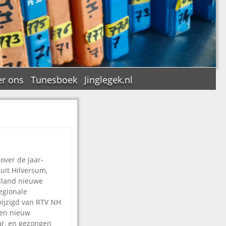
r ons
Tunesboek
Jinglegek.nl
n
over de jaar-
uit Hilversum,
lland nieuwe
regionale
wijzigd van RTV NH
een nieuw
ar, en gezongen