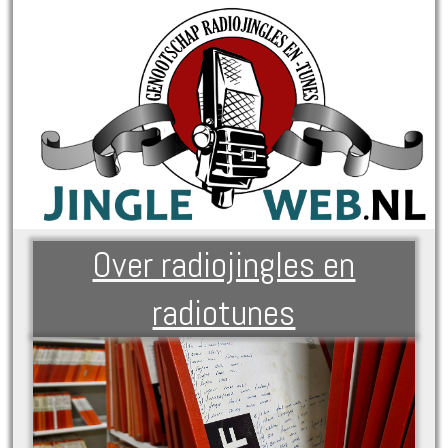
Over radiojingles en
radiotunes