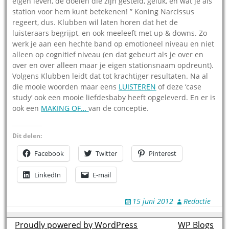
eigen leven, de doelen die zijn gesteld, geluk, en wat je als
station voor hem kunt betekenen! ” Koning Narcissus
regeert, dus. Klubben wil laten horen dat het de
luisteraars begrijpt, en ook meeleeft met up & downs. Zo
werk je aan een hechte band op emotioneel niveau en niet
alleen op cognitief niveau (en dat gebeurt als je over en
over en over alleen maar je eigen stationsnaam opdreunt).
Volgens Klubben leidt dat tot krachtiger resultaten. Na al
die mooie woorden maar eens
LUISTEREN
of deze ‘case
study’ ook een mooie liefdesbaby heeft opgeleverd. En er is
ook een
MAKING OF…
van de conceptie.
Dit delen:
Facebook
Twitter
Pinterest
LinkedIn
E-mail
15 juni 2012
Redactie
Proudly powered by WordPress
theme by
WP Blogs