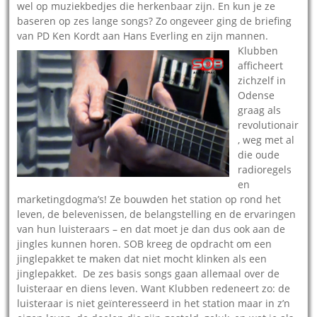
wel op muziekbedjes die herkenbaar zijn. En kun je ze
baseren op zes lange songs? Zo ongeveer ging de briefing
van PD Ken Kordt aan Hans Everling en zijn mannen.
Klubben
afficheert
zichzelf in
Odense
graag als
revolutionair
, weg met al
die oude
radioregels
en
marketingdogma’s! Ze bouwden het station op rond het
leven, de belevenissen, de belangstelling en de ervaringen
van hun luisteraars – en dat moet je dan dus ook aan de
jingles kunnen horen. SOB kreeg de opdracht om een
jinglepakket te maken dat niet mocht klinken als een
jinglepakket. De zes basis songs gaan allemaal over de
luisteraar en diens leven. Want Klubben redeneert zo: de
luisteraar is niet geïnteresseerd in het station maar in z’n