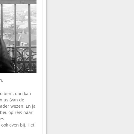
n.
io bent, dan kan
nius (van de
ader wezen. En ja
bei, op reis naar
es.
ook even bij. Het