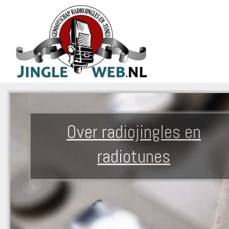
Over radiojingles en
radiotunes