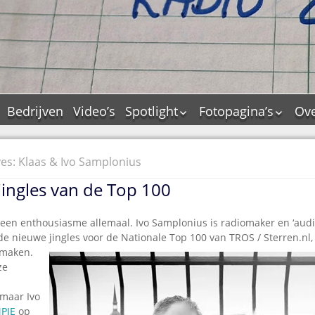
Bedrijven
Video’s
Spotlight
Fotopagina’s
Ove
De Tourflitsjingle –
JAM in pictures
wie zijn de makers?
PAMS in pictures
es: Klaas & Ivo Samplonius
Jingledemo’s en hun
TM in pictures
tags
 jingles van de Top 100
Pepper & Tanner i
Dallas jingle city
pictures
De Tourtune
een enthousiasme allemaal. Ivo Samplonius is radiomaker en ‘audio
Top Format in
 de nieuwe
jingles voor de Nationale Top 100 van TROS / Sterren.nl,
Ferry Maat 65
pictures
 maken.
Ferry Maat interview
Dik Voormekaar in
ze
foto’s
Jingle Awards
maar Ivo
Jingle NIEUW
MPJE
op