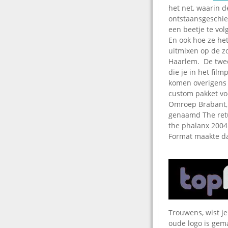
het net, waarin d
ontstaansgeschi
een beetje te volg
En ook hoe ze he
uitmixen op de zo
Haarlem. De twee
die je in het film
komen overigens 
custom pakket vo
Omroep Brabant,
genaamd The ret
the phalanx 2004
Format maakte dat
Trouwens, wist je
oude logo is gema