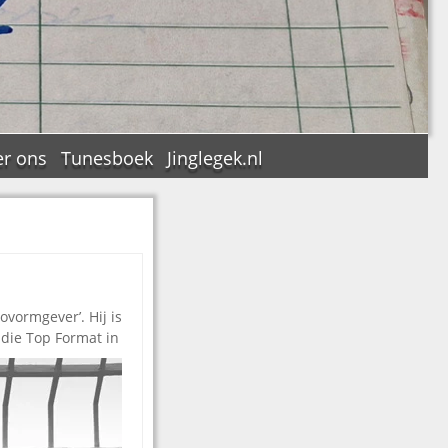
r ons
Tunesboek
Jinglegek.nl
n
vormgever’. Hij is
 die Top Format in