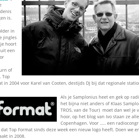
Omroepbanden
e
edenis
Stoomfluit Klaas
en is.
Vaak
t
Uitvinding
lder in
jinglecassette
 jingles
pje hoort
uit een
or
urn of
. Top
 in 2004 voor Karel van Cooten, destijds DJ bij dat regionale statio
Als je Samplonius heet en gek op rad
het bijna niet anders of Klaas Samplo
TROS, van de Tour) moet dan wel je v
hoor, op het blog van Ivo staan ze alle
Copenhagen. Voor ….. een radiocongr
 dat Top Format sinds deze week een nieuw logo heeft. Doen we er 
akt in 2008.