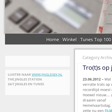
Home
Winkel
Tunes Top 100
Category Archiv
Tro(t)s op
LUISTER NAAR
WWW.JINGLEGEK.NL
23.06.2012 –
Wat 
THE JINGLES STATION
24/7 JINGLES EN TUNES
verrotte trots op
recordtijd moest
Hoewel nieuw…. 
draaien vanaf
Hemelvaartsdag, 
zette nu een
FIL