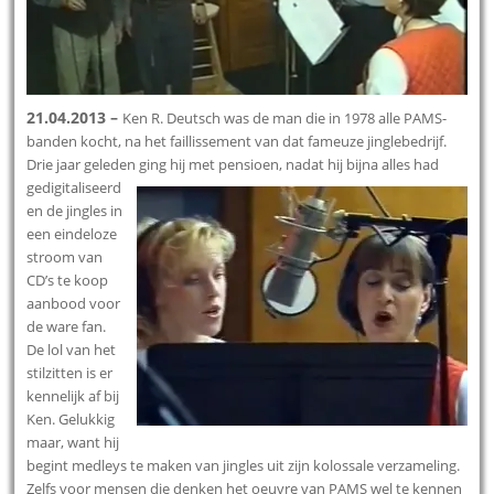
21.04.2013 –
Ken R. Deutsch was de man die in 1978 alle PAMS-
banden kocht, na het faillissement van dat fameuze jinglebedrijf.
Drie jaar geleden ging
hij met pensioen, nadat hij bijna alles had
gedigitaliseerd
en de jingles in
een eindeloze
stroom van
CD’s te koop
aanbood voor
de ware fan.
De lol van het
stilzitten is er
kennelijk af bij
Ken. Gelukkig
maar, want hij
begint medleys te maken van jingles uit zijn kolossale verzameling.
Zelfs voor mensen die denken het oeuvre van PAMS wel te kennen