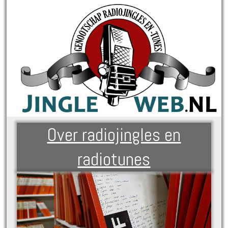
Over radiojingles en
radiotunes