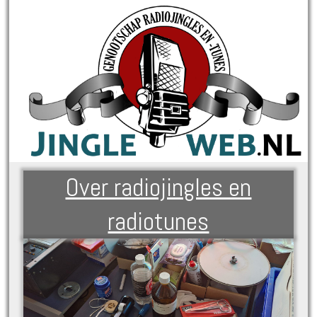
Over radiojingles en
radiotunes