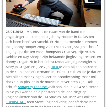
28.01.2012 –
Mr. Inez is de naam van de band die
jinglesinger en -componist Johnny Hooper in Dallas om
zich heen heeft verzameld. Er zitten beroemde stemmen
in: Johnny Hooper zong voor TM en voor JAM (en schreef
16 jinglepakketten voor Thompson Creative), zijn vrouw
Debbie en Kay Sharpe zijn befaamde jinglezangeressen, en
danny Grogan zit in het orkest (zoon van jinglezangferes
Mary Jo Grogan en ). Ze zijn
HIER
te zien bij een optreden
in de club Sons of Hermann in Dallas. Leuk, zo zie je dat ze
niet alleen maar zingen voor de broodwinning, maar ook
dat ze hun plezier in de muziek niet verloren zijn. Ook
schuift
Annagrey Labasse
vaak aan, die in 2004 schitterde
in ‘So you wanna be a popstar) en de lead zingt op
jinglepakketten van de TM Studios. Mr. Inez was ook het
SUPRISE ACT
toen Steve England vorig jaar afscheid nam,
ze traden toen op in de beroemde Cavern Club te