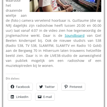
waardoor
het
draaiende
wieltje aan
de (foto-) camera vervelend hoorbaar is. Guillaume (die op
NRJ dagelijks zijn radioshow heeft tussen 20.00 en 00.00
uur) laat vanaf 4:07 in de video zien hoe tegenwoordig de
jinglemachine werkt. Daar is de
Soundboard
van Giel
Beelen kinderspel bij. Ook de nieuwe studio’s van 538
(Radio 538, TV 538, SLAM!FM, SLAM!TV en Radio 10 Gold)
aan de Bergweg 70 in Hilversum laten trouwens hetzelfde
beeld zien. Daar is in de LIVE38-studio de aanwezigheid
van publiek mogelijk om een radioshow of een
muziekoptreden bij te wonen.
Dit delen:
Facebook
Twitter
Pinterest
LinkedIn
E-mail