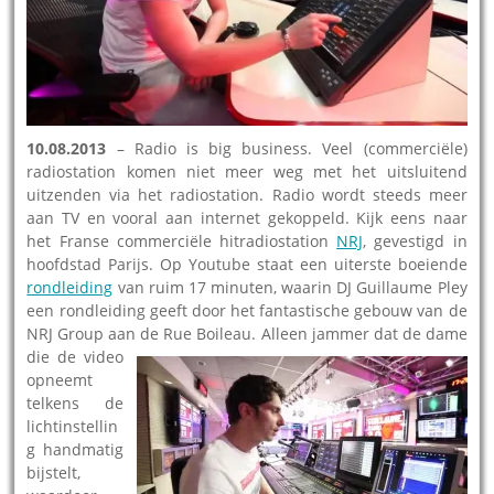
10.08.2013
– Radio is big business. Veel (commerciële)
radiostation komen niet meer weg met het uitsluitend
uitzenden via het radiostation. Radio wordt steeds meer
aan TV en vooral aan internet gekoppeld. Kijk eens naar
het Franse commerciële hitradiostation
NRJ
, gevestigd in
hoofdstad Parijs. Op Youtube staat een uiterste boeiende
rondleiding
van ruim 17 minuten, waarin DJ Guillaume Pley
een rondleiding geeft door het fantastische gebouw van de
NRJ Group aan de Rue Boileau.
Alleen jammer dat de dame
die de video
opneemt
telkens de
lichtinstellin
g handmatig
bijstelt,