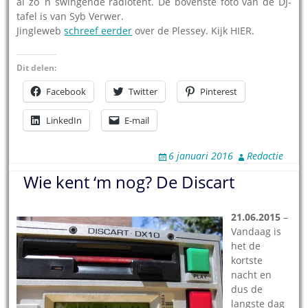
al zo´n swingende radiotent. De bovenste foto van de DJ-
tafel is van Syb Verwer.
Jingleweb
schreef eerder
over de Plessey. Kijk HIER.
Dit delen:
Facebook
Twitter
Pinterest
LinkedIn
E-mail
6 januari 2016
Redactie
Wie kent ‘m nog? De Discart
21.06.2015
–
Vandaag is
het de
kortste
nacht en
dus de
langste dag