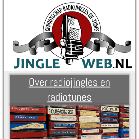
Over radiojingles en
radiotunes