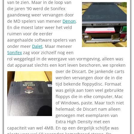
van te zien.
Maar in de loop van
die jaren ’90 werd de Sonifex
gaandeweg weer vervangen door
de MD spelers van meneer
Denon
.
En die moest later weer het veld
ruimen voor de eerder
aangehaalde software spelers van
onder meer
Dalet
. Maar meneer
Sonifex
zag voor zichzelf nog een
rol weggelegd in de weergave van vormgeving, alleen was
dat apparaat slechts een kort leven beschoren, we spreken
over de Discart.
De jankende carts
werden vervangen door de in die
tijd bekende floppydisc. Formaat
was gelijk aan toen veel gebruikte
floppys die in elke computer, Mac
of Windows, paste. Maar toch niet
helemaal; de Discart nam alleen
genoegen met exemplaren van
Extra High Density met een
capaciteit van wel 4MB. En op een dergelijk schijfje was