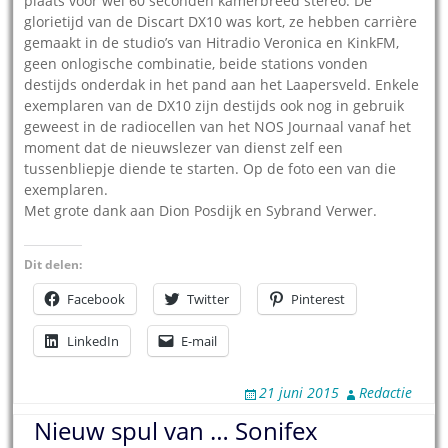
plaats voor wel 60 seconden kamerbreed stereo. De
glorietijd van de Discart DX10 was kort, ze hebben carrière
gemaakt in de studio’s van Hitradio Veronica en KinkFM,
geen onlogische combinatie, beide stations vonden
destijds onderdak in het pand aan het Laapersveld. Enkele
exemplaren van de DX10 zijn destijds ook nog in gebruik
geweest in de radiocellen van het NOS Journaal vanaf het
moment dat de nieuwslezer van dienst zelf een
tussenbliepje diende te starten. Op de foto een van die
exemplaren.
Met grote dank aan Dion Posdijk en Sybrand Verwer.
Dit delen:
Facebook
Twitter
Pinterest
LinkedIn
E-mail
21 juni 2015
Redactie
Nieuw spul van … Sonifex