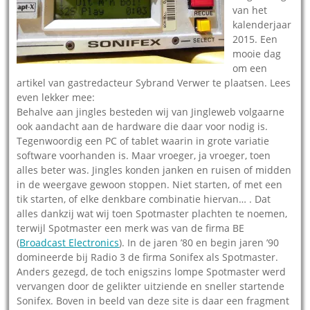
van het
kalenderjaar
2015. Een
mooie dag
om een
artikel van gastredacteur Sybrand Verwer te plaatsen. Lees
even lekker mee:
Behalve aan jingles besteden wij van Jingleweb volgaarne
ook aandacht aan de hardware die daar voor nodig is.
Tegenwoordig een PC of tablet waarin in grote variatie
software voorhanden is. Maar vroeger, ja vroeger, toen
alles beter was. Jingles konden janken en ruisen of midden
in de weergave gewoon stoppen. Niet starten, of met een
tik starten, of elke denkbare combinatie hiervan… . Dat
alles dankzij wat wij toen Spotmaster plachten te noemen,
terwijl Spotmaster een merk was van de firma BE
(
Broadcast Electronics
). In de jaren ’80 en begin jaren ’90
domineerde bij Radio 3 de firma Sonifex als Spotmaster.
Anders gezegd, de toch enigszins lompe Spotmaster werd
vervangen door de gelikter uitziende en sneller startende
Sonifex. Boven in beeld van deze site is daar een fragment