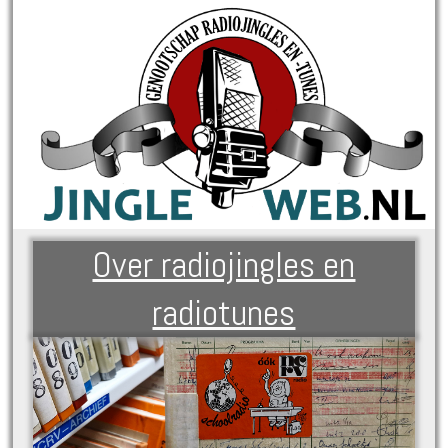
Over radiojingles en
radiotunes