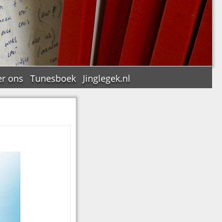
r ons
Tunesboek
Jinglegek.nl
n