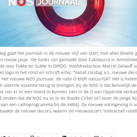
Omroepbanden
Stoomfluit Klaas
Vaak
Uitvinding
jinglecassette
ag gaat het journaal in de nieuwe stijl van start, met alles (beeld, 
en nieuw jasje. De tunes zijn gemaakt door Cablejuice in Amstelvee
te voor Fokke en Sukke in DWDD. Hoofdredacteur Marcel Gelauff v
het logo in het rond en schrijft erbij: “Vanaf zondag a.s. nieuwe dec
 Het nieuwe NOS Journaal: de rode O blijft natuurlijk!” Het is helem
 uiterste essentie terug te brengen, bij de NOS is dat kennelijk de
sie zou er er een mond in kunnen zien in de O van Opperste verba
d vinden dat de NOS nu zo In de Roode Cirkel zit? (voor de jonge k
van een radioprogramma bij de VARA). De nieuwe vormgeving is 
maakte de nieuwe decors, waarin de nieuwslezers ‘interactief rondl