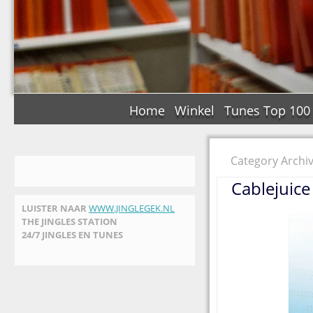
Home
Winkel
Tunes Top 100
Category Archiv
Cablejuice
LUISTER NAAR
WWW.JINGLEGEK.NL
THE JINGLES STATION
24/7 JINGLES EN TUNES