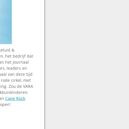
geluid &
n, het bedrijf dat
an het Journaal
ors, leaders en
aal van deze tijd
 rode cirkel, met
zing. Zou de VARA
ijkbuiskinderen:
van
Cape Rock
.
open’.