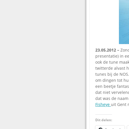
23.05.2012 –
Zond
presentatie) in e
ook de tune maak
twitterde alvast 
tunes bij de NOS.
om dingen tot hun
een beetje fanta
dat niet vervelen
dat was de naam 
Fisheye
uit Gent 
Dit delen: