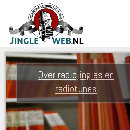
Over radiojingles en
radiotunes