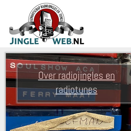
Over radiojingles en
radiotunes