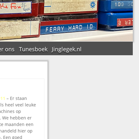
r ons
Tunesboek
Jinglegek.nl
n
011
– Er staan
s heel veel leuke
achines op
t. We hebben er
ste maanden een
handeld hier op
b. Een goed