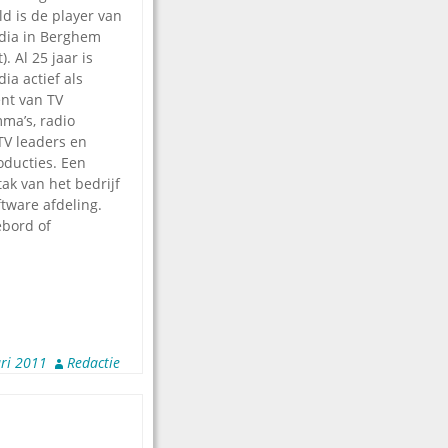
d is de player van
ia in Berghem
). Al 25 jaar is
ia actief als
nt van TV
ma’s, radio
 TV leaders en
oducties. Een
ak van het bedrijf
ftware afdeling.
ebord of
ri 2011
Redactie