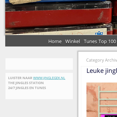
Home
Winkel
Tunes Top 100
Category Archi
Leuke jing
LUISTER NAAR
WWW.JINGLEGEK.NL
THE JINGLES STATION
24/7 JINGLES EN TUNES