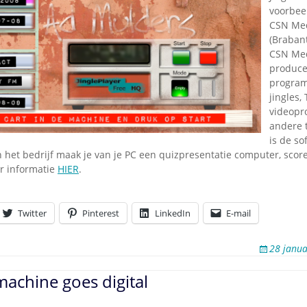
Omroepbanden
voorbeel
CSN Med
Stoomfluit Klaas
Vaak
(Brabant
CSN Med
Uitvinding
produce
jinglecassette
program
jingles,
videopr
andere t
is de so
 het bedrijf maak je van je PC een quizpresentatie computer, scor
r informatie
HIER
.
Twitter
Pinterest
LinkedIn
E-mail
28 janua
tmachine goes digital