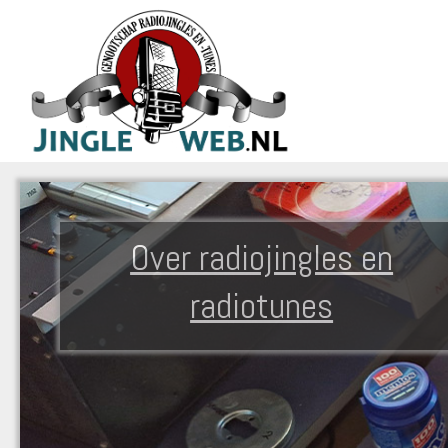
Over radiojingles en
radiotunes