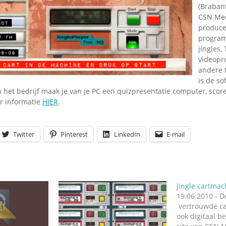
Omroepbanden
(Brabant
CSN Med
Stoomfluit Klaas
produce
Vaak
program
Uitvinding
jingles,
jinglecassette
videopr
andere t
is de so
 het bedrijf maak je van je PC een quizpresentatie computer, scor
r informatie
HIER
.
Twitter
Pinterest
LinkedIn
E-mail
Jingle cartmac
19.06.2010 - 
vertrouwde ca
ook digitaal b