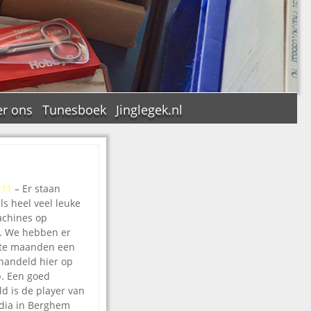
r ons
Tunesboek
Jinglegek.nl
011
– Er staan
n
s heel veel leuke
achines op
t. We hebben er
ste maanden een
handeld hier op
b. Een goed
d is de player van
ia in Berghem