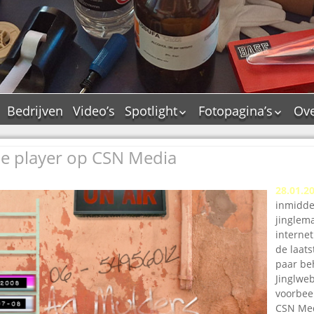
Bedrijven
Video’s
Spotlight
Fotopagina’s
Ove
De Tourflitsjingle –
JAM in pictures
wie zijn de makers?
le player op CSN Media
PAMS in pictures
Jingledemo’s en hun
TM in pictures
tags
28.01.2
Pepper & Tanner i
Dallas jingle city
inmiddel
pictures
De Tourtune
jinglem
Top Format in
interne
Ferry Maat 65
pictures
de laat
Ferry Maat interview
Dik Voormekaar in
paar be
foto’s
Jinglwe
Jingle Awards
voorbeel
Jingle NIEUW
CSN Med