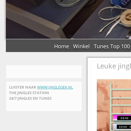
Home
Winkel
Tunes Top 100
Leuke jing
LUISTER NAAR
WWW.JINGLEGEK.NL
THE JINGLES STATION
24/7 JINGLES EN TUNES