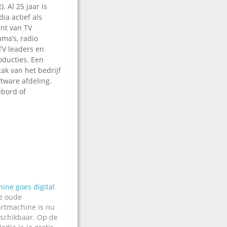
). Al 25 jaar is
ia actief als
nt van TV
ma’s, radio
 TV leaders en
oducties. Een
ak van het bedrijf
ftware afdeling.
ebord of
hine goes digital
De oude
rtmachine is nu
eschikbaar. Op de