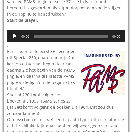
van een PAMS-jingle uit serie 27, die in Nederland
beroemd is geworden als stipmotor, om een snelle stijger
in de Top 40 te benadrukken?
Start de player.
Audiospeler
00:00
00:00
.
Eerst hoor je de eerste 6 seconden
uit Special 230, daarna hoor je 2 x
kort op elkaar het begin daarvan,
daarna 2 x het begin van de PAMS
jingle, en daarna die laatste PAMS
jingle volledig. Zijn de beginnetjes
identiek?
Special 230 komt volgens de
boeken uit 1965. PAMS series 27
(Jet Set) komt volgens de boeken uit 1964. Dat zou dus
zomaar kunnen!
Of misschien is het wel een bepaald type auto of motor die
altijd zo klinkt. Kijk, daar hebben wij weer geen verstand
van. Kortom: hulp gevraagd van auto- of motorfreaks. Wie