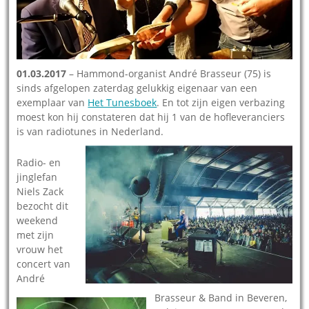
01.03.2017
– Hammond-organist André Brasseur (75) is
sinds afgelopen zaterdag gelukkig eigenaar van een
exemplaar van
Het Tunesboek
. En tot zijn eigen verbazing
moest kon hij constateren dat hij 1 van de hofleveranciers
is van radiotunes in Nederland.
Radio- en
jinglefan
Niels Zack
bezocht dit
weekend
met zijn
vrouw het
concert van
André
Brasseur & Band in Beveren,