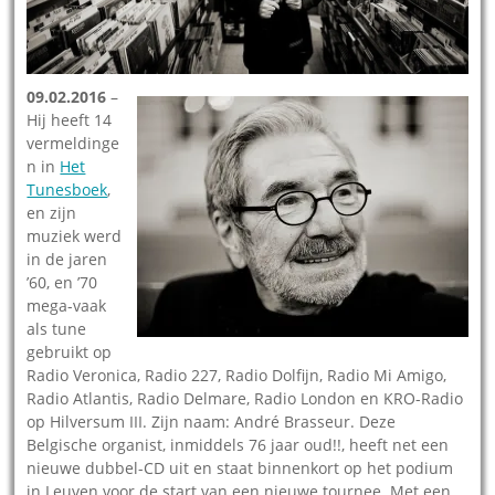
09.02.2016
–
Hij heeft 14
vermeldinge
n in
Het
Tunesboek
,
en zijn
muziek werd
in de jaren
’60, en ’70
mega-vaak
als tune
gebruikt op
Radio Veronica, Radio 227, Radio Dolfijn, Radio Mi Amigo,
Radio Atlantis, Radio Delmare, Radio London en KRO-Radio
op Hilversum III. Zijn naam: André Brasseur. Deze
Belgische organist, inmiddels 76 jaar oud!!, heeft net een
nieuwe dubbel-CD uit en staat binnenkort op het podium
in Leuven voor de start van een nieuwe tournee. Met een