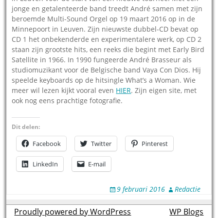
jonge en getalenteerde band treedt André samen met zijn
beroemde Multi-Sound Orgel op 19 maart 2016 op in de
Minnepoort in Leuven. Zijn nieuwste dubbel-CD bevat op
CD 1 het onbekenderde en experimentalere werk, op CD 2
staan zijn grootste hits, een reeks die begint met Early Bird
Satellite in 1966. In 1990 fungeerde André Brasseur als
studiomuzikant voor de Belgische band Vaya Con Dios. Hij
speelde keyboards op de hitsingle What’s a Woman. Wie
meer wil lezen kijkt vooral even
HIER
. Zijn eigen site, met
ook nog eens prachtige fotografie.
Dit delen:
Facebook
Twitter
Pinterest
LinkedIn
E-mail
9 februari 2016
Redactie
Proudly powered by WordPress
theme by
WP Blogs