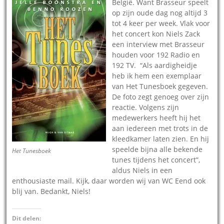
België. Want Brasseur speelt
op zijn oude dag nog altijd 3
tot 4 keer per week. Vlak voor
het concert kon Niels Zack
een interview met Brasseur
houden voor 192 Radio en
192 TV. “Als aardigheidje
heb ik hem een exemplaar
van Het Tunesboek gegeven.
De foto zegt genoeg over zijn
reactie. Volgens zijn
medewerkers heeft hij het
aan iedereen met trots in de
kleedkamer laten zien. En hij
speelde bijna alle bekende
Het Tunesboek
tunes tijdens het concert”,
aldus Niels in een
enthousiaste mail. Kijk, daar worden wij van WC Eend ook
blij van. Bedankt, Niels!
Dit delen: