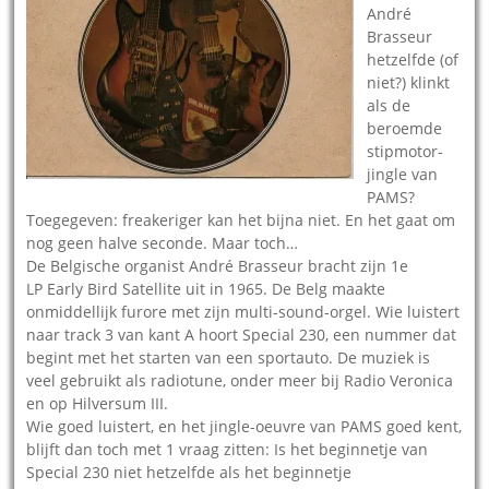
André
Brasseur
hetzelfde (of
niet?) klinkt
als de
beroemde
stipmotor-
jingle van
PAMS?
Toegegeven: freakeriger kan het bijna niet. En het gaat om
nog geen halve seconde. Maar toch…
De Belgische organist André Brasseur bracht zijn 1e
LP Early Bird Satellite uit in 1965. De Belg maakte
onmiddellijk furore met zijn multi-sound-orgel. Wie luistert
naar track 3 van kant A hoort Special 230, een nummer dat
begint met het starten van een sportauto. De muziek is
veel gebruikt als radiotune, onder meer bij Radio Veronica
en op Hilversum III.
Wie goed luistert, en het jingle-oeuvre van PAMS goed kent,
blijft dan toch met 1 vraag zitten: Is het beginnetje van
Special 230 niet hetzelfde als het beginnetje