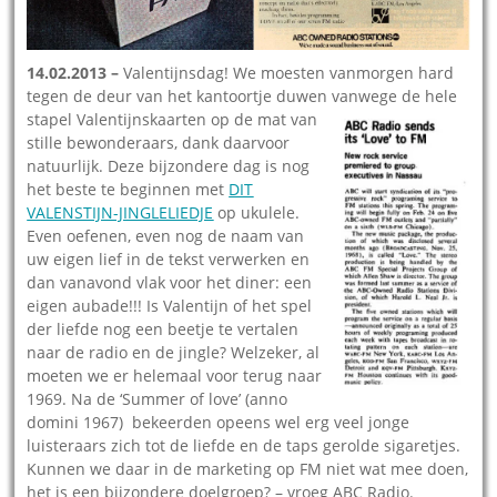
14.02.2013 –
Valentijnsdag! We moesten vanmorgen hard
tegen de deur van het kantoortje duwen vanwege de hele
stapel Valentijnskaarten op de mat
van
stille bewonderaars, dank daarvoor
natuurlijk. Deze bijzondere dag is nog
het beste te beginnen met
DIT
VALENSTIJN-JINGLELIEDJE
op ukulele.
Even oefenen, even nog de naam van
uw eigen lief in de tekst verwerken en
dan vanavond vlak voor het diner: een
eigen aubade!!! Is Valentijn of het spel
der liefde nog een beetje te vertalen
naar de radio en de jingle? Welzeker, al
moeten we er helemaal voor terug naar
1969. Na de ‘Summer of love’ (anno
domini 1967) bekeerden opeens wel erg veel jonge
luisteraars zich tot de liefde en de taps gerolde sigaretjes.
Kunnen we daar in de marketing op FM niet wat mee doen,
het is een bijzondere doelgroep? – vroeg ABC Radio.