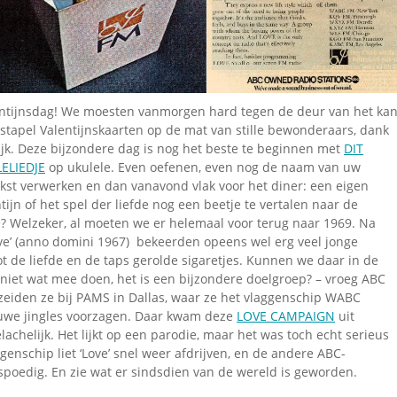
Omroepbanden
Stoomfluit Klaas
Vaak
Uitvinding
jinglecassette
ntijnsdag! We moesten vanmorgen hard tegen de deur van het ka
stapel Valentijnskaarten op de mat
van stille bewonderaars, dank
ijk. Deze bijzondere dag is nog het beste te beginnen met
DIT
ELIEDJE
op ukulele. Even oefenen, even nog de naam van uw
tekst verwerken en dan vanavond vlak voor het diner: een eigen
ntijn of het spel der liefde nog een beetje te vertalen naar de
e? Welzeker, al moeten we er helemaal voor terug naar 1969. Na
ve’ (anno domini 1967) bekeerden opeens wel erg veel jonge
tot de liefde en de taps gerolde sigaretjes. Kunnen we daar in de
niet wat mee doen, het is een bijzondere doelgroep? – vroeg ABC
 zeiden ze bij PAMS in Dallas, waar ze het vlaggenschip WABC
euwe jingles voorzagen. Daar kwam deze
LOVE CAMPAIGN
uit
elachelijk. Het lijkt op een parodie, maar het was toch echt serieus
genschip liet ‘Love’ snel weer afdrijven, en de andere ABC-
spoedig. En zie wat er sindsdien van de wereld is geworden.