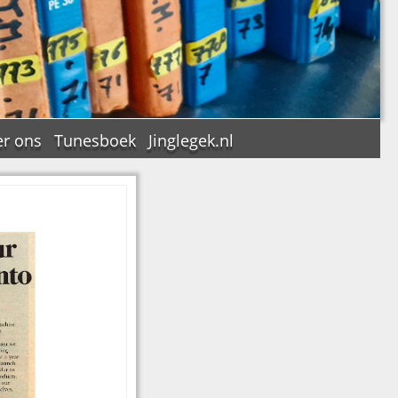
r ons
Tunesboek
Jinglegek.nl
n