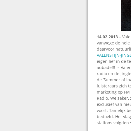
14.02.2013 –
Vale
vanwege de hele 
daarvoor natuurl
VALENSTIJN-JINGL
eigen lief in de 
aubade!!! Is Vale
radio en de jingl
de ‘Summer of lo
luisteraars zich 
marketing op FM 
Radio. Welzeker,
exclusief van ni
voort. Tamelijk b
bedoeld. Het vlag
stations volgden 