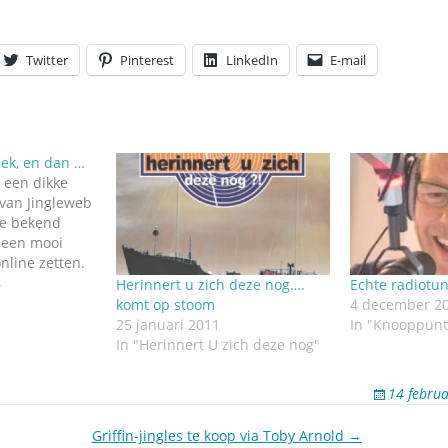
Twitter
Pinterest
LinkedIn
E-mail
ek, en dan …
 een dikke
van Jingleweb
je bekend
: een mooi
line zetten.
houden we nog
4
Herinnert u zich deze nog….
Echte radiotu
ar we werken
komt op stoom
4 december 2
afwerking. En
25 januari 2011
In "Knooppunt
 bevallen. En
In "Herinnert U zich deze nog"
les gaat,…
14 febru
Griffin-jingles te koop via Toby Arnold →