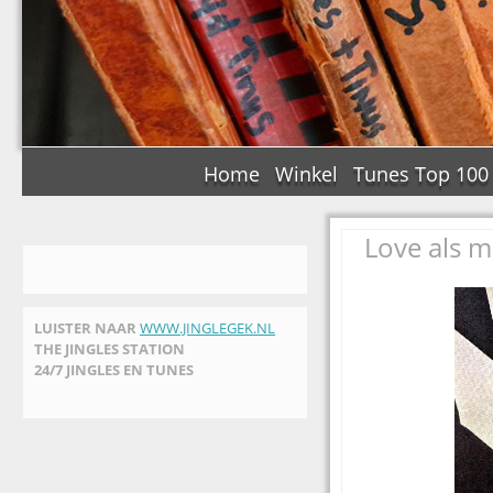
Home
Winkel
Tunes Top 100
Love als m
LUISTER NAAR
WWW.JINGLEGEK.NL
THE JINGLES STATION
24/7 JINGLES EN TUNES