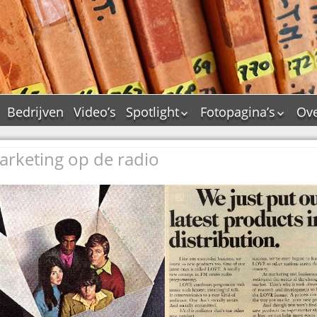
Bedrijven
Video’s
Spotlight
Fotopagina’s
Ove
De Tourflitsjingle –
JAM in pictures
wie zijn de makers?
arketing op de radio
PAMS in pictures
Jingledemo’s en hun
TM in pictures
tags
Pepper & Tanner i
Dallas jingle city
pictures
De Tourtune
Top Format in
Ferry Maat 65
pictures
Ferry Maat interview
Dik Voormekaar in
foto’s
Jingle Awards
Jingle NIEUW