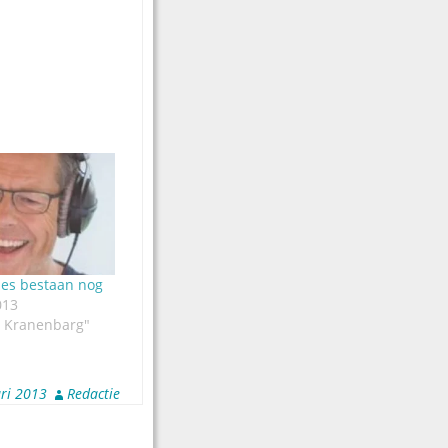
nes bestaan nog
013
 Kranenbarg"
ari 2013
Redactie