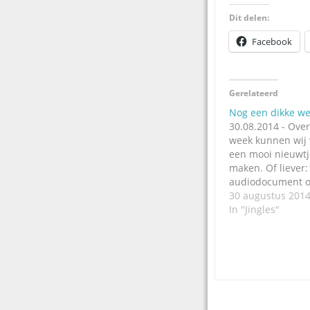
Dit delen:
Facebook
Gerelateerd
Nog een dikke we
30.08.2014 - Over
week kunnen wij 
een mooi nieuwt
maken. Of liever
audiodocument on
Wat dat is? Dat 
30 augustus 201
even geheim, ma
In "Jingles"
hard aan de eind
het gaat je zeker
dat het over jing
Post