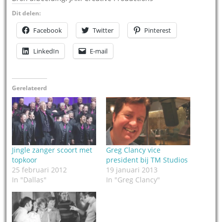
Dit delen:
Facebook
Twitter
Pinterest
LinkedIn
E-mail
Gerelateerd
Jingle zanger scoort met
Greg Clancy vice
topkoor
president bij TM Studios
25 februari 2012
19 januari 2013
In "Dallas"
In "Greg Clancy"