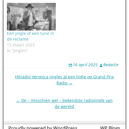
Een jingle of een tune in
de reclame
15 maart 2023
In "Jingles"
16 april 2025
Redactie
Post
Hitradio Veronica jingles al een tijdje op Grand Prix
Radio →
navigation
← De – misschien wel – bekendste radiojingle van
de wereld
Proudly powered by WordPress
theme by
WP Blogs