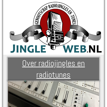
Over radiojingles en
radiotunes