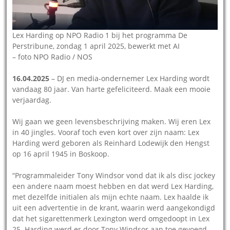
Lex Harding op NPO Radio 1 bij het programma De
Perstribune, zondag 1 april 2025, bewerkt met AI
– foto NPO Radio / NOS
16.04.2025
– DJ en media-ondernemer Lex Harding wordt
vandaag 80 jaar. Van harte gefeliciteerd. Maak een mooie
verjaardag.
Wij gaan we geen levensbeschrijving maken. Wij eren Lex
in 40 jingles. Vooraf toch even kort over zijn naam: Lex
Harding werd geboren als Reinhard Lodewijk den Hengst
op 16 april 1945 in Boskoop.
“Programmaleider Tony Windsor vond dat ik als disc jockey
een andere naam moest hebben en dat werd Lex Harding,
met dezelfde initialen als mijn echte naam. Lex haalde ik
uit een advertentie in de krant, waarin werd aangekondigd
dat het sigarettenmerk Lexington werd omgedoopt in Lex
25. Harding werd er door Tony Windsor aan toe gevoegd.