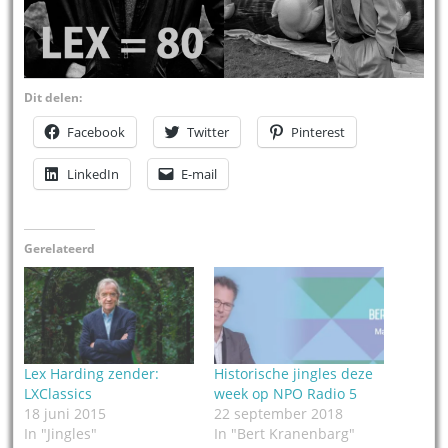
Dit delen:
Facebook
Twitter
Pinterest
LinkedIn
E-mail
Gerelateerd
Lex Harding zender:
Historische jingles deze
LXClassics
week op NPO Radio 5
18 juni 2015
22 september 2018
In "Jingles"
In "Bert Kranenbarg"