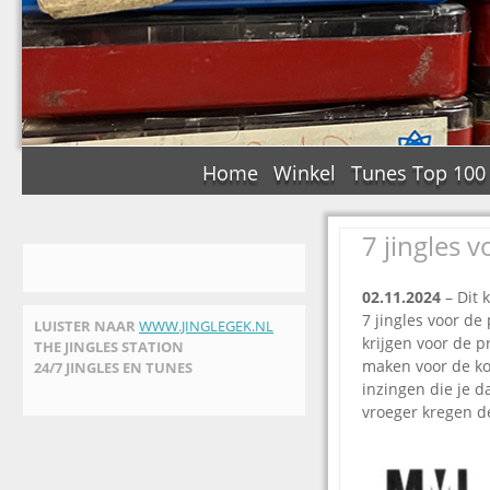
Home
Winkel
Tunes Top 100
7 jingles v
02.11.2024
– Dit k
7 jingles voor de 
LUISTER NAAR
WWW.JINGLEGEK.NL
krijgen voor de p
THE JINGLES STATION
maken voor de kos
24/7 JINGLES EN TUNES
inzingen die je d
vroeger kregen de