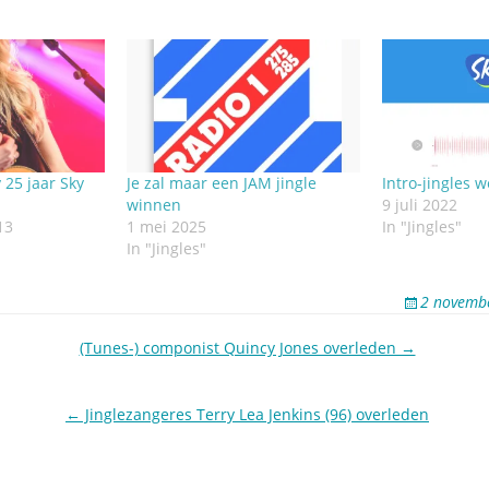
 25 jaar Sky
Je zal maar een JAM jingle
Intro-jingles 
winnen
9 juli 2022
13
1 mei 2025
In "Jingles"
In "Jingles"
2 novemb
(Tunes-) componist Quincy Jones overleden →
← Jinglezangeres Terry Lea Jenkins (96) overleden