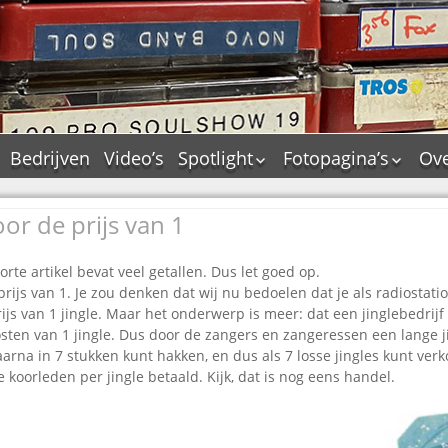
Bedrijven
Video’s
Spotlight
Fotopagina’s
Ove
De Tourflitsjingle –
JAM in pictures
wie zijn de makers?
oor de prijs van 1
PAMS in pictures
Jingledemo’s en hun
TM in pictures
tags
orte artikel bevat veel getallen. Dus let goed op.
Pepper & Tanner i
Dallas jingle city
prijs van 1. Je zou denken dat wij nu bedoelen dat je als radiostatio
pictures
rijs van 1 jingle. Maar het onderwerp is meer: dat een jinglebedrijf 
De Tourtune
Top Format in
ten van 1 jingle. Dus door de zangers en zangeressen een lange ji
Ferry Maat 65
pictures
aarna in 7 stukken kunt hakken, en dus als 7 losse jingles kunt ve
Ferry Maat interview
Dik Voormekaar in
 koorleden per jingle betaald. Kijk, dat is nog eens handel.
foto’s
Jingle Awards
Jingle NIEUW