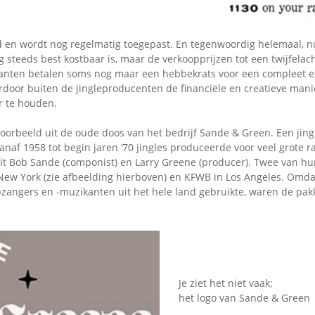
en wordt nog regelmatig toegepast. En tegenwoordig helemaal, n
g steeds best kostbaar is, maar de verkoopprijzen tot een twijfela
lanten betalen soms nog maar een hebbekrats voor een compleet 
rdoor buiten de jingleproducenten de financiële en creatieve manie
r te houden.
orbeeld uit de oude doos van het bedrijf Sande & Green. Een jing
anaf 1958 tot begin jaren ‘70 jingles produceerde voor veel grote r
uit Bob Sande (componist) en Larry Greene (producer). Twee van hu
w York (zie afbeelding hierboven) en KFWB in Los Angeles. Omdat
pzangers en -muzikanten uit het hele land gebruikte, waren de pak
Je ziet het niet vaak;
het logo van Sande & Green