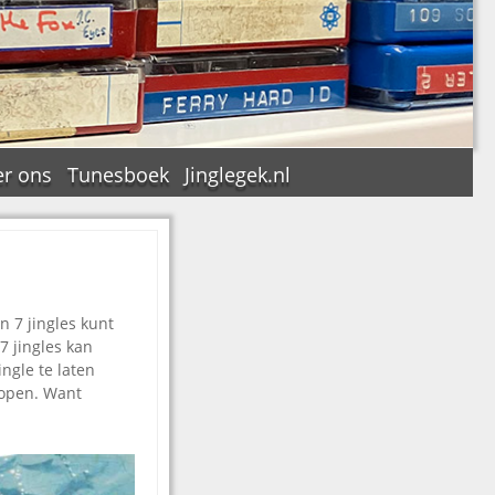
r ons
Tunesboek
Jinglegek.nl
n
n 7 jingles kunt
7 jingles kan
ngle te laten
rkopen. Want