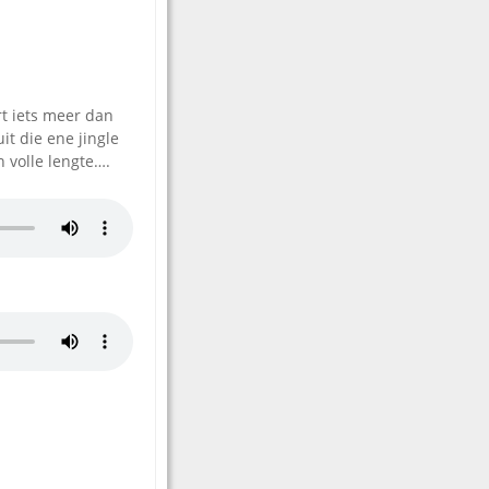
 iets meer dan
it die ene jingle
n volle lengte….