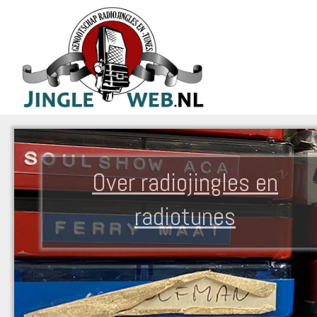
Over radiojingles en
radiotunes