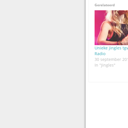
Gerelateerd
Unieke jingles tgv
Radio
30 september 20
In "Jingles"
Post
navigation