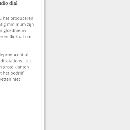
u het produceren
chtig minimum zijn
en gloednieuw
ren flink uit om
leproducent uit
adiostations. Het
n grote klanten
 het bedrijf
ketten niet