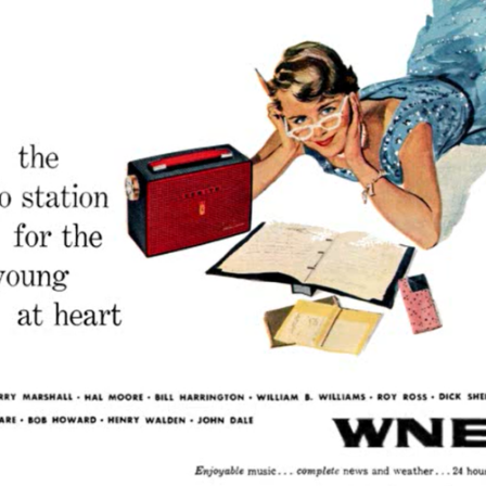
Omroepbanden
Stoomfluit Klaas
Vaak
Uitvinding
jinglecassette