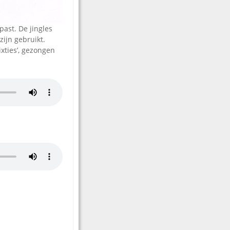
ast. De jingles
ijn gebruikt.
ixties’, gezongen