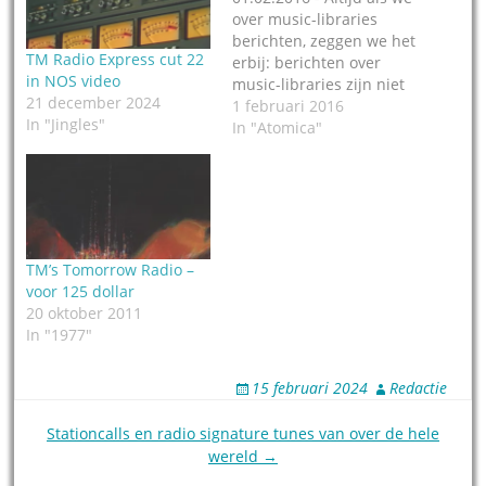
over music-libraries
berichten, zeggen we het
TM Radio Express cut 22
erbij: berichten over
in NOS video
music-libraries zijn niet
21 december 2024
onze core-business,
1 februari 2016
In "Jingles"
maar af en toe pikken we
In "Atomica"
het even mee. Zo ook nu.
Onze vrienden van TM
Studios in Dallas zijn een
samenwerking
aangegaan met Atomica
Music Library, ook
TM’s Tomorrow Radio –
gevestigd in Dallas. Het…
voor 125 dollar
20 oktober 2011
In "1977"
15 februari 2024
Redactie
Post
Stationcalls en radio signature tunes van over de hele
wereld →
navigation