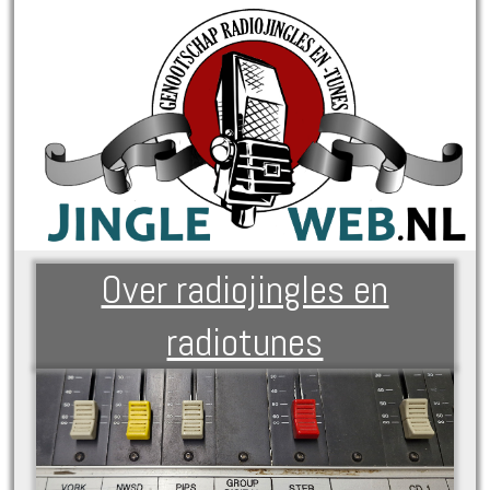
Over radiojingles en
radiotunes