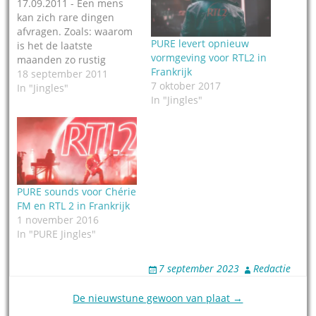
17.09.2011 - Een mens
kan zich rare dingen
afvragen. Zoals: waarom
PURE levert opnieuw
is het de laatste
vormgeving voor RTL2 in
maanden zo rustig
Frankrijk
geweest rondom PURE
18 september 2011
7 oktober 2017
Jingles? De reden: ze
In "Jingles"
In "Jingles"
maakten in alle stilte de
nieuwe jingles voor het
Franse hitstation NRJ en
het pop-rock merk
RTL2. Het pakket voor
NRJ bestaat uit 46
jingles, verdeeld…
PURE sounds voor Chérie
FM en RTL 2 in Frankrijk
1 november 2016
In "PURE Jingles"
7 september 2023
Redactie
Post
De nieuwstune gewoon van plaat →