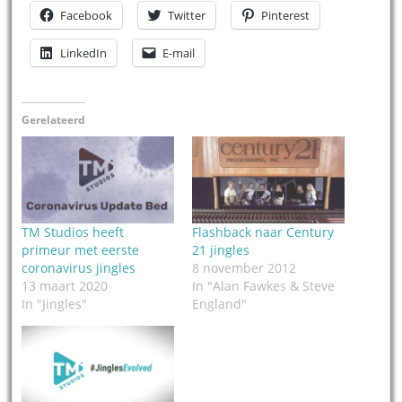
Facebook
Twitter
Pinterest
LinkedIn
E-mail
Gerelateerd
TM Studios heeft
Flashback naar Century
primeur met eerste
21 jingles
coronavirus jingles
8 november 2012
13 maart 2020
In "Alan Fawkes & Steve
In "Jingles"
England"