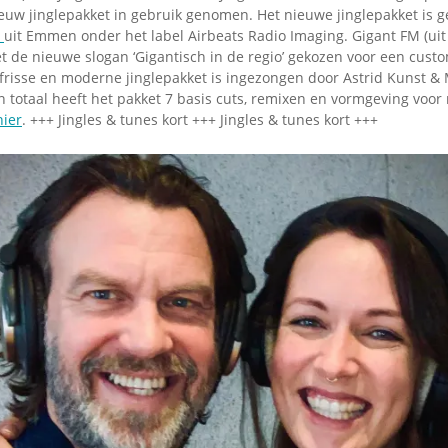
Omroepbanden
euw jinglepakket in gebruik genomen. Het nieuwe jinglepakket is 
r
uit Emmen onder het label Airbeats Radio Imaging. Gigant FM (uit
Stoomfluit Klaas
 de nieuwe slogan ‘Gigantisch in de regio’ gekozen voor een cus
Vaak
 frisse en moderne jinglepakket is ingezongen door Astrid Kunst &
Uitvinding
. In totaal heeft het pakket 7 basis cuts, remixen en vormgeving voo
jinglecassette
hier
. +++ Jingles & tunes kort +++ Jingles & tunes kort +++