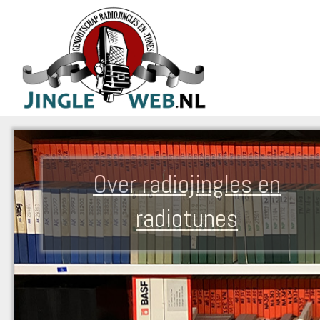
Over radiojingles en
radiotunes