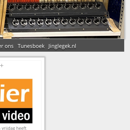
r ons
Tunesboek
Jinglegek.nl
++
n
 vrijdag heeft