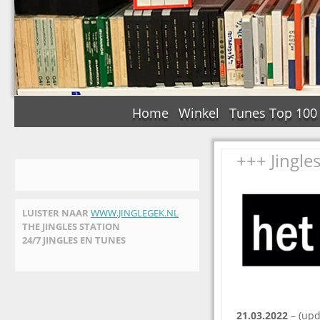
Home
Winkel
Tunes Top 100
+++ Jingle
LUISTER NAAR
WWW.JINGLEGEK.NL
THE JINGLES STATION
24/7 JINGLES EN TUNES
21.03.2022
– (upd