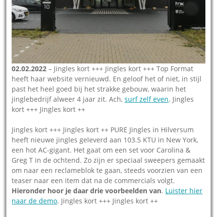
02.02.2022
– Jingles kort +++ Jingles kort +++ Top Format
heeft haar website vernieuwd. En geloof het of niet, in stijl
past het heel goed bij het strakke gebouw, waarin het
jinglebedrijf alweer 4 jaar zit. Ach,
surf zelf even
. Jingles
kort +++ Jingles kort ++
Jingles kort +++ Jingles kort ++ PURE Jingles in Hilversum
heeft nieuwe jingles geleverd aan 103.5 KTU in New York,
een hot AC-gigant. Het gaat om een set voor Carolina &
Greg T in de ochtend. Zo zijn er speciaal sweepers gemaakt
om naar een reclameblok te gaan, steeds voorzien van een
teaser naar een item dat na de commercials volgt.
Hieronder hoor je daar drie voorbeelden van
.
Luister hier
naar de demo
. Jingles kort +++ Jingles kort ++