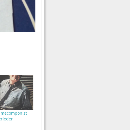
clamecomponist
erleden