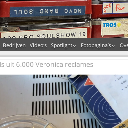
Bedrijven
Video’s
Spotlight
Fotopagina’s
Ove
De Tourflitsjingle –
JAM in pictures
wie zijn de makers?
s uit 6.000 Veronica reclames
PAMS in pictures
Jingledemo’s en hun
TM in pictures
tags
Pepper & Tanner i
Dallas jingle city
pictures
De Tourtune
Top Format in
Ferry Maat 65
pictures
Ferry Maat interview
Dik Voormekaar in
foto’s
Jingle Awards
Jingle NIEUW