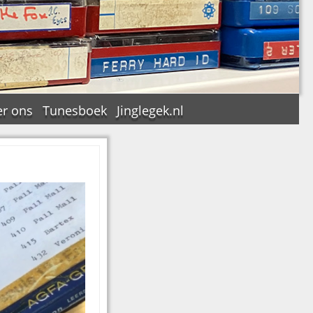
r ons
Tunesboek
Jinglegek.nl
n