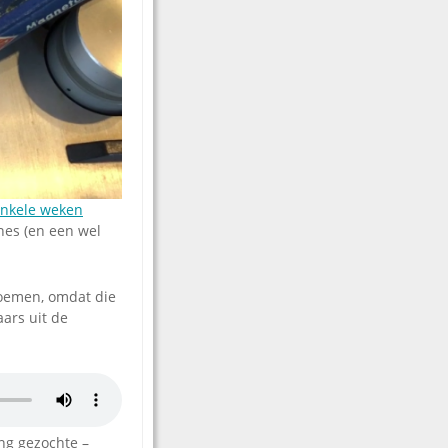
nkele weken
nes (en een wel
noemen, omdat die
aars uit de
ng gezochte –