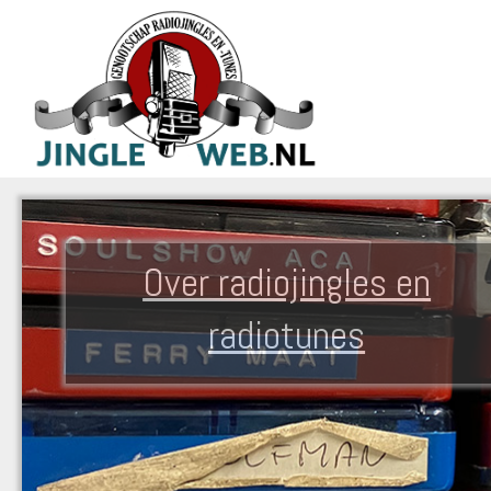
Over radiojingles en
radiotunes