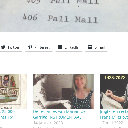
Twitter
Pinterest
LinkedIn
E-mail
 23.000
De reclames van Marian de
Jingle- en re
chts 161
Garriga INSTRUMENTAAL
Frans Mijts ov
14 januari 2023
17 mei 2022