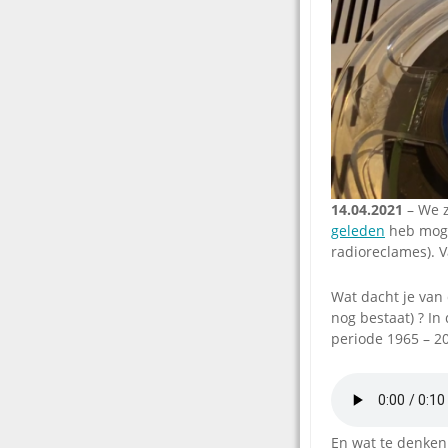
14.04.2021
– We z
geleden
heb mogen
radioreclames). V
Wat dacht je van
nog bestaat) ? In
periode 1965 – 2
En wat te denken