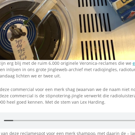
Omroepbanden
Stoomfluit Klaas
Vaak
Uitvinding
jinglecassette
ijn erg blij met de ruim 6.000 originele Veronica-reclames die we
e
 inlijven in ons grote Jingleweb-archief met radiojingles, radiotu
andaag lichten we er twee uit.
 deze commercial voor een merk shag (waarvan we de naam niet 
 deze commercial is de stipnotering-jingle verwerkt die radioluister
000 heel goed kennen. Met de stem van Lex Harding.
 van deze reclamespot voor een merk shampoo, met daarin de – la