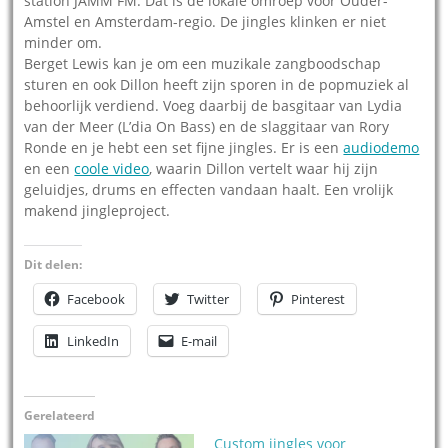
station JAMM FM. Dat is de lokale omroep voor Ouder-
Amstel en Amsterdam-regio. De jingles klinken er niet
minder om.
Berget Lewis kan je om een muzikale zangboodschap
sturen en ook Dillon heeft zijn sporen in de popmuziek al
behoorlijk verdiend. Voeg daarbij de basgitaar van Lydia
van der Meer (L’dia On Bass) en de slaggitaar van Rory
Ronde en je hebt een set fijne jingles. Er is een
audiodemo
en een
coole video
, waarin Dillon vertelt waar hij zijn
geluidjes, drums en effecten vandaan haalt. Een vrolijk
makend jingleproject.
Dit delen:
Facebook
Twitter
Pinterest
LinkedIn
E-mail
Gerelateerd
Custom jingles voor