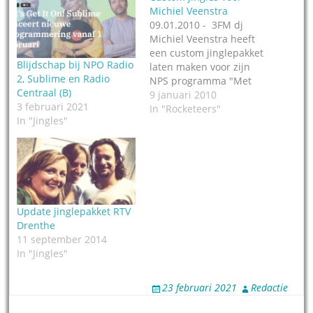
Michiel Veenstra
09.01.2010 - 3FM dj
Michiel Veenstra heeft
een custom jinglepakket
Blijdschap bij NPO Radio
laten maken voor zijn
2, Sublime en Radio
NPS programma "Met
Centraal (B)
Michiel" door
9 januari 2010
3 februari 2021
jinglebedrijf The
In "Rocketeers"
In "Jingles"
Rocketeers in Hilversum.
De opdracht was om er
"pop-rock jingles met
een alternatieve byte"
van te maken. Daartoe
werd Boaz Kroon
ingehuurd (ex-lid Anouk-
Update jinglepakket RTV
band). De jingles komen
Drenthe
uit 5…
11 september 2014
In "Jingles"
23 februari 2021
Redactie