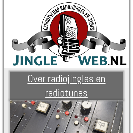
Over radiojingles en
radiotunes