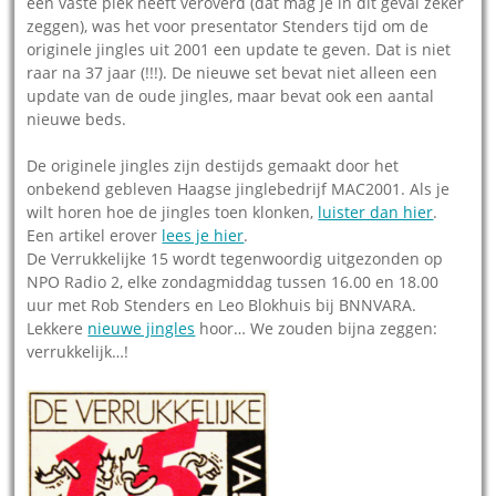
een vaste plek heeft veroverd (dat mag je in dit geval zéker
zeggen), was het voor presentator Stenders tijd om de
originele jingles uit 2001 een update te geven. Dat is niet
raar na 37 jaar (!!!). De nieuwe set bevat niet alleen een
update van de oude jingles, maar bevat ook een aantal
nieuwe beds.
De originele jingles zijn destijds gemaakt door het
onbekend gebleven Haagse jinglebedrijf MAC2001. Als je
wilt horen hoe de jingles toen klonken,
luister dan hier
.
Een artikel erover
lees je hier
.
De Verrukkelijke 15 wordt tegenwoordig uitgezonden op
NPO Radio 2, elke zondagmiddag tussen 16.00 en 18.00
uur met Rob Stenders en Leo Blokhuis bij BNNVARA.
Lekkere
nieuwe jingles
hoor… We zouden bijna zeggen:
verrukkelijk…!