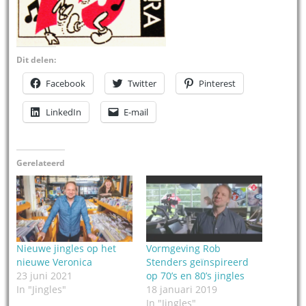
Dit delen:
Facebook
Twitter
Pinterest
LinkedIn
E-mail
Gerelateerd
Nieuwe jingles op het
Vormgeving Rob
nieuwe Veronica
Stenders geïnspireerd
23 juni 2021
op 70’s en 80’s jingles
In "Jingles"
18 januari 2019
In "Jingles"