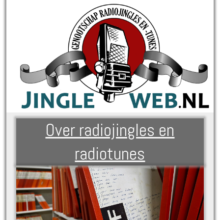
Over radiojingles en
radiotunes