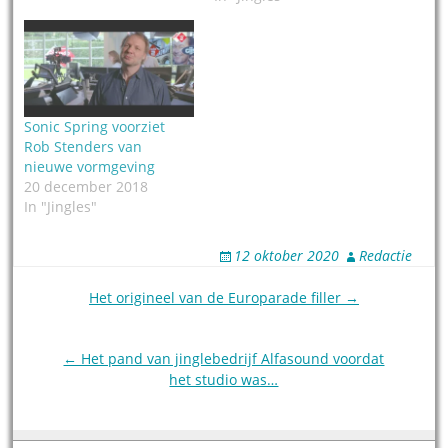
Sonic Spring voorziet
Rob Stenders van
nieuwe vormgeving
20 december 2018
In "Jingles"
12 oktober 2020
Redactie
Post
Het origineel van de Europarade filler →
navigation
← Het pand van jinglebedrijf Alfasound voordat
het studio was…