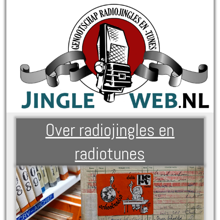
Over radiojingles en
radiotunes