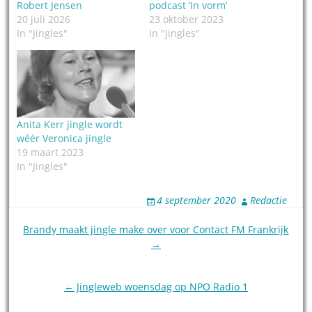
Robert Jensen
podcast ‘In vorm’
20 juli 2026
23 oktober 2023
In "Jingles"
In "Jingles"
Anita Kerr jingle wordt
wéér Veronica jingle
19 maart 2023
In "Jingles"
4 september 2020
Redactie
Post
Brandy maakt jingle make over voor Contact FM Frankrijk
→
navigation
← Jingleweb woensdag op NPO Radio 1