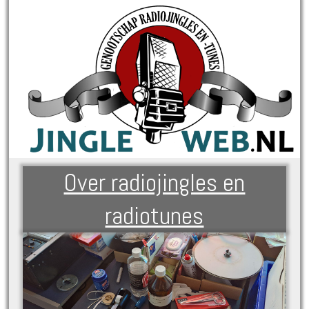
Over radiojingles en
radiotunes