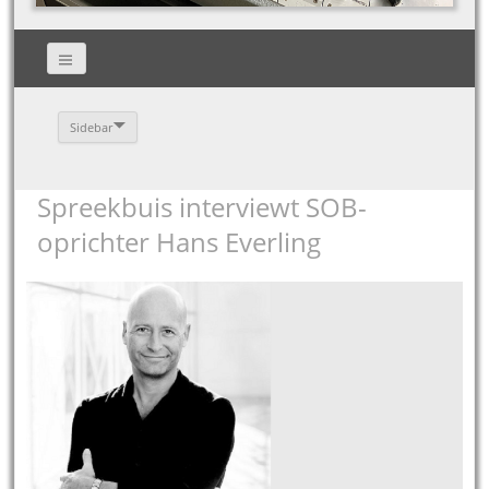
Sidebar
Spreekbuis interviewt SOB-
oprichter Hans Everling