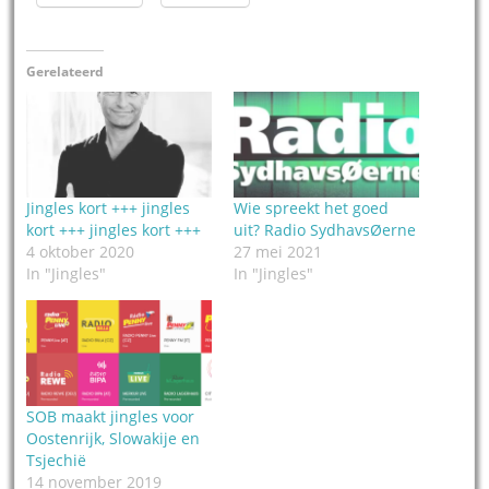
Gerelateerd
Jingles kort +++ jingles
Wie spreekt het goed
kort +++ jingles kort +++
uit? Radio SydhavsØerne
4 oktober 2020
27 mei 2021
In "Jingles"
In "Jingles"
SOB maakt jingles voor
Oostenrijk, Slowakije en
Tsjechië
14 november 2019