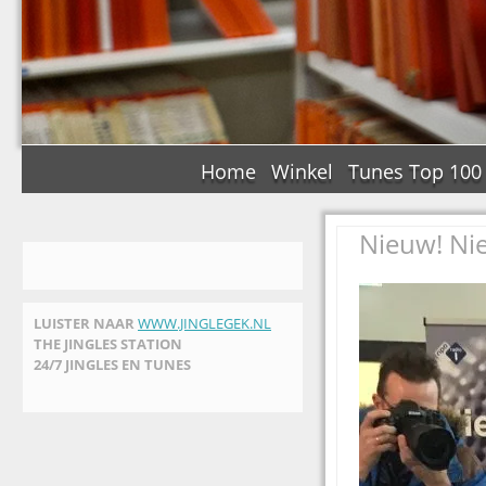
Home
Winkel
Tunes Top 100
Nieuw! Ni
LUISTER NAAR
WWW.JINGLEGEK.NL
THE JINGLES STATION
24/7 JINGLES EN TUNES