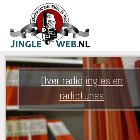
Over radiojingles en
radiotunes