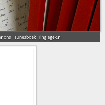
r ons
Tunesboek
Jinglegek.nl
n