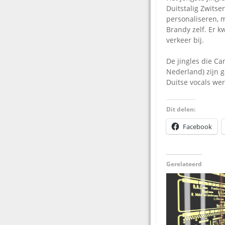
Duitstalig Zwitse
personaliseren, m
Brandy zelf. Er 
verkeer bij.
De jingles die Ca
Nederland) zijn 
Duitse vocals we
Dit delen:
Facebook
Gerelateerd