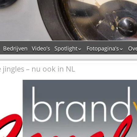
Bedrijven
Video’s
Spotlight
Fotopagina’s
Ove
De Tourflitsjingle –
JAM in pictures
wie zijn de makers?
e jingles – nu ook in NL
PAMS in pictures
Jingledemo’s en hun
TM in pictures
tags
Pepper & Tanner i
Dallas jingle city
pictures
De Tourtune
Top Format in
Ferry Maat 65
pictures
Ferry Maat interview
Dik Voormekaar in
foto’s
Jingle Awards
Jingle NIEUW