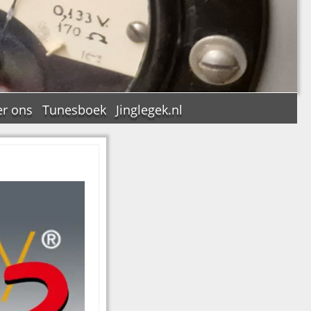
r ons
Tunesboek
Jinglegek.nl
n