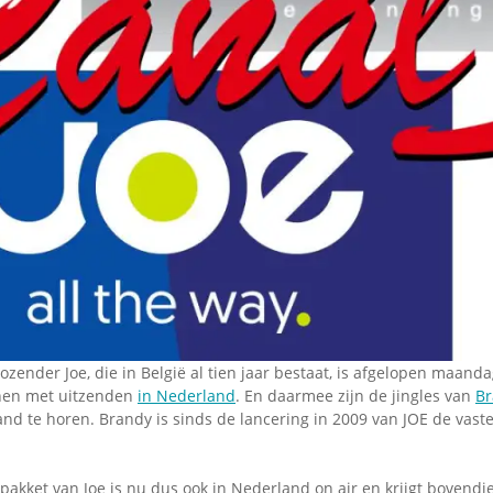
Omroepbanden
Stoomfluit Klaas
Vaak
Uitvinding
jinglecassette
ozender Joe, die in België al tien jaar bestaat, is afgelopen maandag
nen met uitzenden
in Nederland
. En daarmee zijn de jingles van
Br
and te horen. Brandy is sinds de lancering in 2009 van JOE de vast
epakket van Joe is nu dus ook in Nederland on air en krijgt bovendi