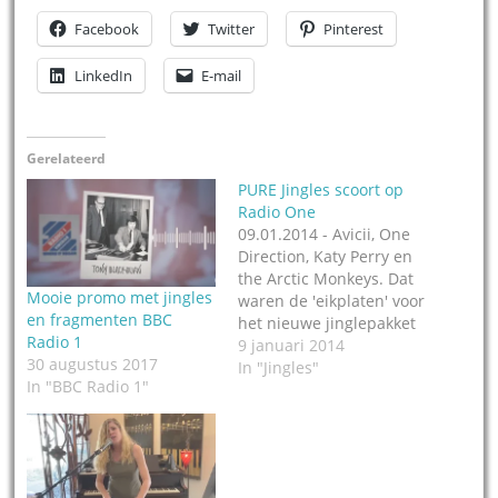
Facebook
Twitter
Pinterest
LinkedIn
E-mail
Gerelateerd
PURE Jingles scoort op
Radio One
09.01.2014 - Avicii, One
Direction, Katy Perry en
the Arctic Monkeys. Dat
Mooie promo met jingles
waren de 'eikplaten' voor
en fragmenten BBC
het nieuwe jinglepakket
Radio 1
voor het Britse Radio 1,
9 januari 2014
30 augustus 2017
gemaakt door PURE
In "Jingles"
In "BBC Radio 1"
Jingles in Hilversum.
Volgens het jinglebedrijf
is BBC Radio 1 als
koploper van de Britse
popcultuur altijd