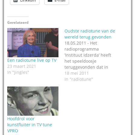
Gerelateerd
Oudste radiotune van de
wereld terug gevonden
18.05.2011 - Het
radioprogramma
’Instituut Idzerda’ heeft
Een radiotune live op TV
het speeldoosje
23 maart 2021
teruggevonden dat in
In "Jingles"
1919 werd gebruikt voor
18 mei 2011
de allereerste radiotune,
In "radiotune"
meldt het dagblad De
Gooi en Eemlander. Op
24 februari 1919 en later
werd het speeldoosje
gebruikt tijdens de
eerste radio-uitzending
Hoofdrol voor
ooit. Dat was vanuit de
kunstfluiter in TV tune
Jaarbeurs in Utrecht
VPRO
door de Haagse…