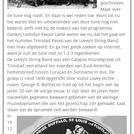
geschreven.
Maar over
de tune nog nooit. En daar is wel reden toe. Want tot nu
toe waren titel en uitvoerenden van deze tune nog niet
bekend, zelfs niet bij de makers van het programma.
Dankzij radiofan Ewout Lamé weten we nu dat het gaat om
het nummer Trinidad Paseo van de Lovey’s String Band,
hier links afgebeeld. En ga niet gelijk zoeken op internet,
want je zult de tune niet zo 1-2-3 tegenkomen.
De Lovey’s String Band was een Calypso muziekgroep uit
Trinidad, een eiland ten noorden van Zuid-Amerika,
hemelsbreed tussen Curaçao en Suriname in dus. De
groep is rond 1890 opgericht door violist Lovey (echte
naam: George R. Baillie) en trad op tot het begin van de
jaren ’20 van de vorige eeuw. Er zijn door de jaren heen
nauwelijks gegevens bewaard gebleven van de weinige
muziekopnamen die van het gezelschap zijn gemaakt. Laat
staan dat de opnamen zelf werden bewaard!
In
19
12