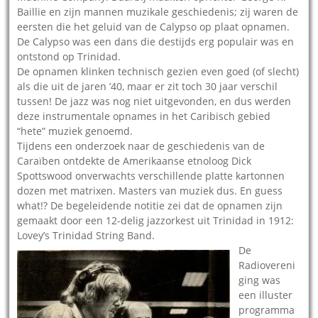
Baillie en zijn mannen muzikale geschiedenis; zij waren de
eersten die het geluid van de Calypso op plaat opnamen.
De Calypso was een dans die destijds erg populair was en
ontstond op Trinidad.
De opnamen klinken technisch gezien even goed (of slecht)
als die uit de jaren ’40, maar er zit toch 30 jaar verschil
tussen! De jazz was nog niet uitgevonden, en dus werden
deze instrumentale opnames in het Caribisch gebied
“hete” muziek genoemd.
Tijdens een onderzoek naar de geschiedenis van de
Caraïben ontdekte de Amerikaanse etnoloog Dick
Spottswood onverwachts verschillende platte kartonnen
dozen met matrixen. Masters van muziek dus. En guess
what!? De begeleidende notitie zei dat de opnamen zijn
gemaakt door een 12-delig jazzorkest uit Trinidad in 1912:
Lovey’s Trinidad String Band.
De
Radiovereni
ging was
een illuster
programma