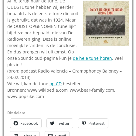
Afijn, terug naar de tune. De
OUDSTE tune hebben wij eerder
bepaald als de eerste tune die ooit
is gebruikt, dat was in 1924. Maar
de OUDST OPGENOMEN tune lijkt
bij deze ook bepaald: die van De
Radiovereniging. Deze is online
moeilijk te vinden, is de conclusie.
En dus brengen wij uitkomst. Op
onze Soundcloud-pagina kun je
de hele tune horen
. Veel
plezier!
(bron: podcast Radio Valencia – Gramophoney Baloney –
24.02.2013)
Wie wil, kan de tune
op CD
bestellen.
Bronnen: www.wikipedia.com, www.bear-family.com,
www.popsike.com
Dit delen:
Facebook
Twitter
Pinterest
LinkedIn
E-mail