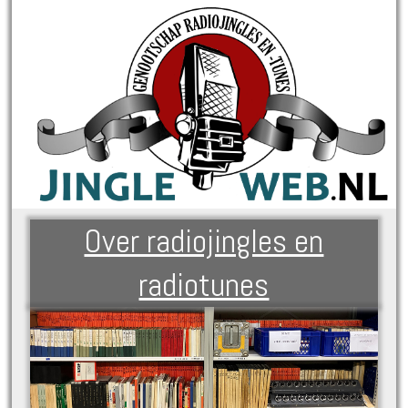
Over radiojingles en
radiotunes