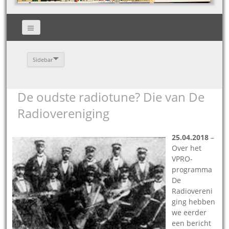
Sidebar
De oudste radiotune? Die van De
Radiovereniging
25.04.2018
–
Over het
VPRO-
programma
De
Radiovereni
ging hebben
we eerder
een bericht