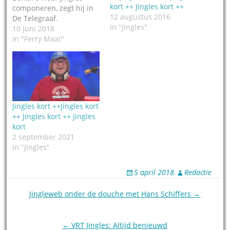
kort ++ Jingles kort ++
componeren, zegt hij in
12 augustus 2016
De Telegraaf.
In "Jingles"
10 juni 2018
In "Ferry Maat"
Jingles kort ++Jingles kort
++ Jingles kort ++ Jingles
kort
2 september 2021
In "Jingles"
5 april 2018
Redactie
Post
Jingleweb onder de douche met Hans Schiffers →
navigation
← VRT Jingles: Altijd benieuwd