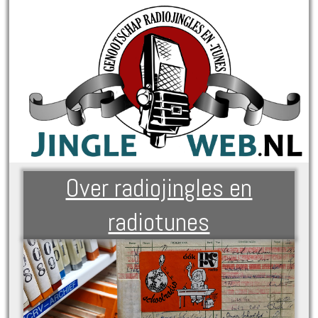
Over radiojingles en
radiotunes