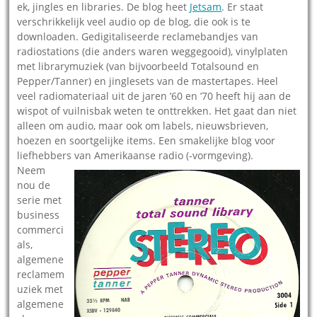
ek, jingles en libraries. De blog heet
Jetsam
. Er staat
verschrikkelijk veel audio op de blog, die ook is te
downloaden. Gedigitaliseerde reclamebandjes van
radiostations (die anders waren weggegooid), vinylplaten
met librarymuziek (van bijvoorbeeld Totalsound en
Pepper/Tanner) en jinglesets van de mastertapes. Heel
veel radiomateriaal uit de jaren ’60 en ’70 heeft hij aan de
wispot of vuilnisbak weten te onttrekken. Het gaat dan niet
alleen om audio, maar ook om labels, nieuwsbrieven,
hoezen en soortgelijke items. Een smakelijke blog voor
liefhebbers van Amerikaanse radio (-vormgeving).
Neem
nou de
serie met
business
commerci
als,
algemene
reclamem
uziek met
algemene