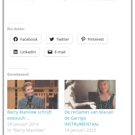
Dit delen:
Facebook
Twitter
Pinterest
LinkedIn
E-mail
Gerelateerd
Barry Manilow schrijft
De reclames van Marian
eeeuuuh …
de Garriga
28 januari 2014
INSTRUMENTAAL
In "Barry Manilow"
14 januari 2023