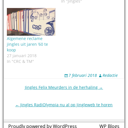
In "Jingles"
Algemene reclame
jingles uit jaren ’60 te
koop
27 januari 2018
In "CRC & TM"
7 februari 2018
Redactie
Post
Jingles Felix Meurders in de herhaling →
navigation
← Jingles RadiOlympia nu al op Jingleweb te horen
Proudly powered by WordPress
theme by
WP Blogs