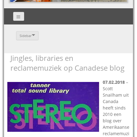
Sidebar
Jingles, libraries en
reclamemuziek op Canadese blog
07.02.2018
–
Scott
Snailham uit
Canada
heeft sinds
2010 een
blog over
Amerikaanse
reclamemuzi