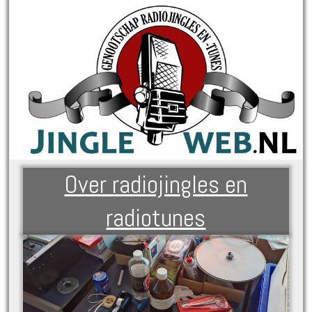
Over radiojingles en
radiotunes