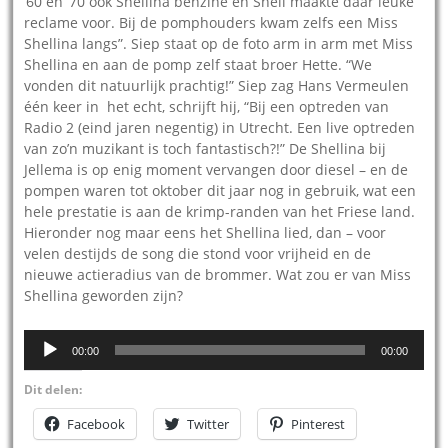
‘60 en ‘70 ook Shellina benzine en Shell maakte daar leuke
reclame voor. Bij de pomphouders kwam zelfs een Miss
Shellina langs”. Siep staat op de foto arm in arm met Miss
Shellina en aan de pomp zelf staat broer Hette. “We
vonden dit natuurlijk prachtig!” Siep zag Hans Vermeulen
één keer in het echt, schrijft hij, “Bij een optreden van
Radio 2 (eind jaren negentig) in Utrecht. Een live optreden
van zo’n muzikant is toch fantastisch?!” De Shellina bij
Jellema is op enig moment vervangen door diesel – en de
pompen waren tot oktober dit jaar nog in gebruik, wat een
hele prestatie is aan de krimp-randen van het Friese land.
Hieronder nog maar eens het Shellina lied, dan – voor
velen destijds de song die stond voor vrijheid en de
nieuwe actieradius van de brommer. Wat zou er van Miss
Shellina geworden zijn?
Audiospeler
00:00
00:00
Dit delen:
Facebook
Twitter
Pinterest