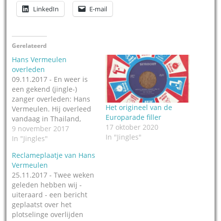
LinkedIn
E-mail
Gerelateerd
Hans Vermeulen
overleden
09.11.2017 - En weer is
een gekend (jingle-)
zanger overleden: Hans
Het origineel van de
Vermeulen. Hij overleed
Europarade filler
vandaag in Thailand,
17 oktober 2020
waar hij al jaren
9 november 2017
In "Jingles"
woonde. Hans
In "Jingles"
Vermeulen heeft de
Reclameplaatje van Hans
afgelopen 40 jaar
Vermeulen
ontelbaar veel hits, maar
25.11.2017 - Twee weken
ook reclames en jingles
geleden hebben wij -
gezongen en op zijn
uiteraard - een bericht
naam gezet. Hij zong in
geplaatst over het
koortjes met andere
plotselinge overlijden
toppers…