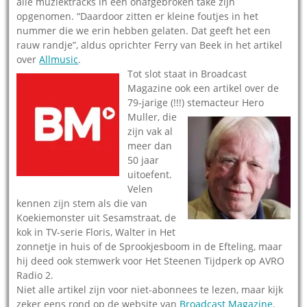
alle muziektracks in één onafgebroken take zijn
opgenomen. “Daardoor zitten er kleine foutjes in het
nummer die we erin hebben gelaten. Dat geeft het een
rauw randje”, aldus oprichter Ferry van Beek in het artikel
over
Allmusic
.
Tot slot staat in Broadcast
Magazine ook een artikel over de
79-jarige (!!!) stemacteur Hero
Muller
, die
zijn vak al
meer dan
50 jaar
uitoefent.
Velen
kennen zijn stem als die van
Koekiemonster uit Sesamstraat, de
kok in TV-serie Floris, Walter in Het
zonnetje in huis of de Sprookjesboom in de Efteling, maar
hij deed ook stemwerk voor Het Steenen Tijdperk op AVRO
Radio 2.
Niet alle artikel zijn voor niet-abonnees te lezen, maar kijk
zeker eens rond op de website van
Broadcast Magazine
.