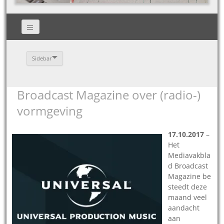
Sidebar
Broadcast Magazine over (radio-)
vormgeving
17.10.2017
–
Het
Mediavakbla
d Broadcast
Magazine be
steedt deze
maand veel
aandacht
aan