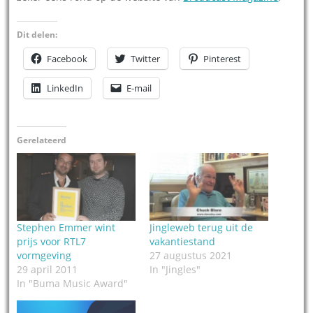
Dit delen:
Facebook
Twitter
Pinterest
LinkedIn
E-mail
Gerelateerd
Stephen Emmer wint
Jingleweb terug uit de
prijs voor RTL7
vakantiestand
vormgeving
27 augustus 2021
29 april 2011
In "Jingles"
In "Buma Music Award"